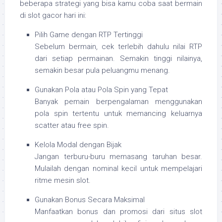
beberapa strategi yang bisa kamu coba saat bermain
di slot gacor hari ini:
Pilih Game dengan RTP Tertinggi
Sebelum bermain, cek terlebih dahulu nilai RTP
dari setiap permainan. Semakin tinggi nilainya,
semakin besar pula peluangmu menang.
Gunakan Pola atau Pola Spin yang Tepat
Banyak pemain berpengalaman menggunakan
pola spin tertentu untuk memancing keluarnya
scatter atau free spin.
Kelola Modal dengan Bijak
Jangan terburu-buru memasang taruhan besar.
Mulailah dengan nominal kecil untuk mempelajari
ritme mesin slot.
Gunakan Bonus Secara Maksimal
Manfaatkan bonus dan promosi dari situs slot