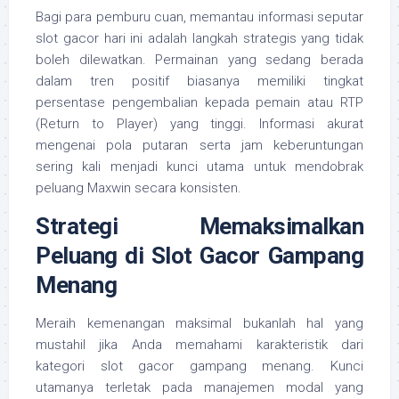
Bagi para pemburu cuan, memantau informasi seputar
slot gacor hari ini adalah langkah strategis yang tidak
boleh dilewatkan. Permainan yang sedang berada
dalam tren positif biasanya memiliki tingkat
persentase pengembalian kepada pemain atau RTP
(
Return to Player
) yang tinggi. Informasi akurat
mengenai pola putaran serta jam keberuntungan
sering kali menjadi kunci utama untuk mendobrak
peluang Maxwin secara konsisten.
Strategi Memaksimalkan
Peluang di Slot Gacor Gampang
Menang
Meraih kemenangan maksimal bukanlah hal yang
mustahil jika Anda memahami karakteristik dari
kategori slot gacor gampang menang. Kunci
utamanya terletak pada manajemen modal yang