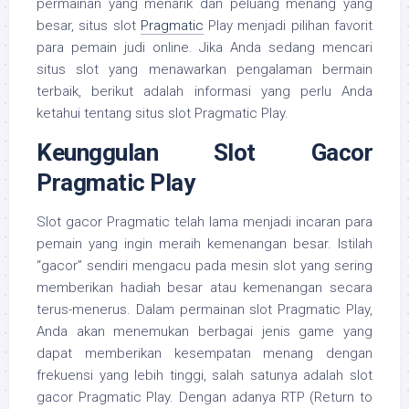
permainan yang menarik dan peluang menang yang
besar, situs slot
Pragmatic
Play menjadi pilihan favorit
para pemain judi online. Jika Anda sedang mencari
situs slot yang menawarkan pengalaman bermain
terbaik, berikut adalah informasi yang perlu Anda
ketahui tentang situs slot Pragmatic Play.
Keunggulan Slot Gacor
Pragmatic Play
Slot gacor Pragmatic telah lama menjadi incaran para
pemain yang ingin meraih kemenangan besar. Istilah
“gacor” sendiri mengacu pada mesin slot yang sering
memberikan hadiah besar atau kemenangan secara
terus-menerus. Dalam permainan slot Pragmatic Play,
Anda akan menemukan berbagai jenis game yang
dapat memberikan kesempatan menang dengan
frekuensi yang lebih tinggi, salah satunya adalah slot
gacor Pragmatic Play. Dengan adanya RTP (Return to