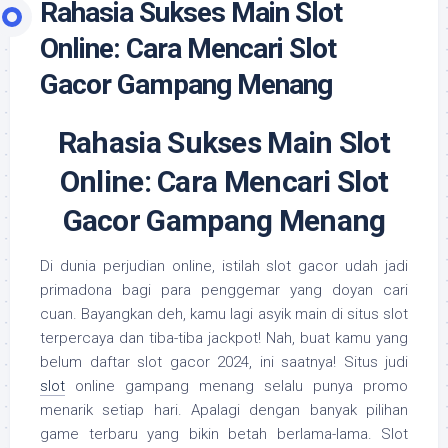
Rahasia Sukses Main Slot
Online: Cara Mencari Slot
Gacor Gampang Menang
Rahasia Sukses Main Slot
Online: Cara Mencari Slot
Gacor Gampang Menang
Di dunia perjudian online, istilah slot gacor udah jadi
primadona bagi para penggemar yang doyan cari
cuan. Bayangkan deh, kamu lagi asyik main di situs slot
terpercaya dan tiba-tiba jackpot! Nah, buat kamu yang
belum daftar slot gacor 2024, ini saatnya! Situs judi
slot
online gampang menang selalu punya promo
menarik setiap hari. Apalagi dengan banyak pilihan
game terbaru yang bikin betah berlama-lama. Slot