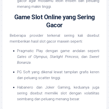
gacor agar modalmu lebih efisien dan peluang
menang makin tinggi.
Game Slot Online yang Sering
Gacor
Beberapa provider terkenal sering kali disebut
memberikan hasil slot gacor maxwin seperti:
Pragmatic Play dengan game andalan seperti
Gates of Olympus
,
Starlight Princess
, dan
Sweet
Bonanza
.
PG Soft yang dikenal lewat tampilan grafis keren
dan peluang scatter tinggi.
Habanero dan Joker Gaming, keduanya juga
sering disebut memiliki slot dengan volatilitas
seimbang dan peluang menang besar.