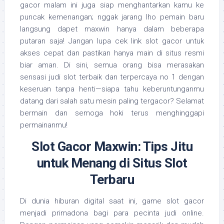
gacor malam ini juga siap menghantarkan kamu ke
puncak kemenangan; nggak jarang lho pemain baru
langsung dapet maxwin hanya dalam beberapa
putaran saja! Jangan lupa cek link slot gacor untuk
akses cepat dan pastikan hanya main di situs resmi
biar aman. Di sini, semua orang bisa merasakan
sensasi judi slot terbaik dan terpercaya no 1 dengan
keseruan tanpa henti—siapa tahu keberuntunganmu
datang dari salah satu mesin paling tergacor? Selamat
bermain dan semoga hoki terus menghinggapi
permainanmu!
Slot Gacor Maxwin: Tips Jitu
untuk Menang di Situs Slot
Terbaru
Di dunia hiburan digital saat ini, game slot gacor
menjadi primadona bagi para pecinta judi online.