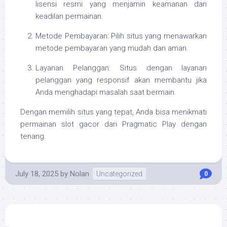
lisensi resmi yang menjamin keamanan dan
keadilan permainan.
Metode Pembayaran: Pilih situs yang menawarkan
metode pembayaran yang mudah dan aman.
Layanan Pelanggan: Situs dengan layanan
pelanggan yang responsif akan membantu jika
Anda menghadapi masalah saat bermain.
Dengan memilih situs yang tepat, Anda bisa menikmati
permainan slot gacor dari Pragmatic Play dengan
tenang.
July 18, 2025
by
Nolan
Uncategorized
0