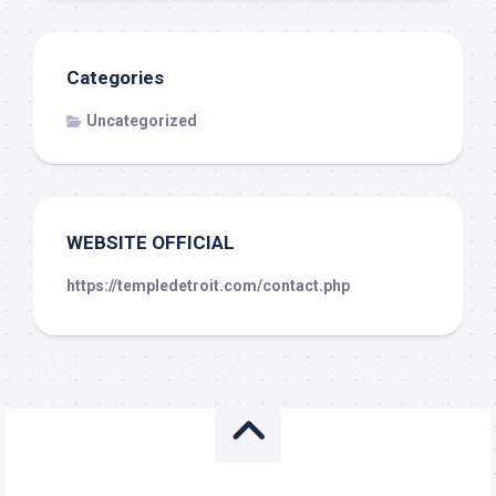
Categories
Uncategorized
WEBSITE OFFICIAL
https://templedetroit.com/contact.php