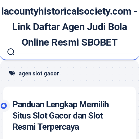
Skip
lacountyhistoricalsociety.com -
to
content
Link Daftar Agen Judi Bola
Online Resmi SBOBET
agen slot gacor
Panduan Lengkap Memilih
Situs Slot Gacor dan Slot
Resmi Terpercaya