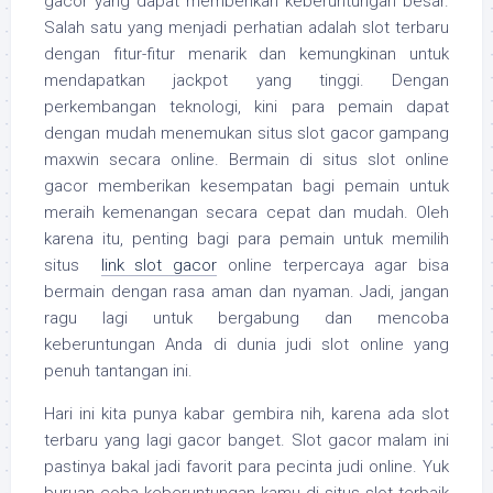
gacor yang dapat memberikan keberuntungan besar.
Salah satu yang menjadi perhatian adalah slot terbaru
dengan fitur-fitur menarik dan kemungkinan untuk
mendapatkan jackpot yang tinggi. Dengan
perkembangan teknologi, kini para pemain dapat
dengan mudah menemukan situs slot gacor gampang
maxwin secara online. Bermain di situs slot online
gacor memberikan kesempatan bagi pemain untuk
meraih kemenangan secara cepat dan mudah. Oleh
karena itu, penting bagi para pemain untuk memilih
situs
link slot gacor
online terpercaya agar bisa
bermain dengan rasa aman dan nyaman. Jadi, jangan
ragu lagi untuk bergabung dan mencoba
keberuntungan Anda di dunia judi slot online yang
penuh tantangan ini.
Hari ini kita punya kabar gembira nih, karena ada slot
terbaru yang lagi gacor banget. Slot gacor malam ini
pastinya bakal jadi favorit para pecinta judi online. Yuk