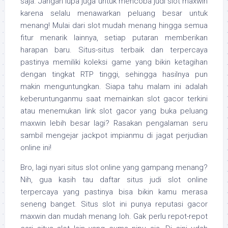
saja. Jangan lupa juga untuk mencoba judi slot maxwin
karena selalu menawarkan peluang besar untuk
menang! Mulai dari slot mudah menang hingga semua
fitur menarik lainnya, setiap putaran memberikan
harapan baru. Situs-situs terbaik dan terpercaya
pastinya memiliki koleksi game yang bikin ketagihan
dengan tingkat RTP tinggi, sehingga hasilnya pun
makin menguntungkan. Siapa tahu malam ini adalah
keberuntunganmu saat memainkan slot gacor terkini
atau menemukan link slot gacor yang buka peluang
maxwin lebih besar lagi? Rasakan pengalaman seru
sambil mengejar jackpot impianmu di jagat perjudian
online ini!
Bro, lagi nyari situs slot online yang gampang menang?
Nih, gua kasih tau daftar situs judi slot online
terpercaya yang pastinya bisa bikin kamu merasa
seneng banget. Situs slot ini punya reputasi gacor
maxwin dan mudah menang loh. Gak perlu repot-repot