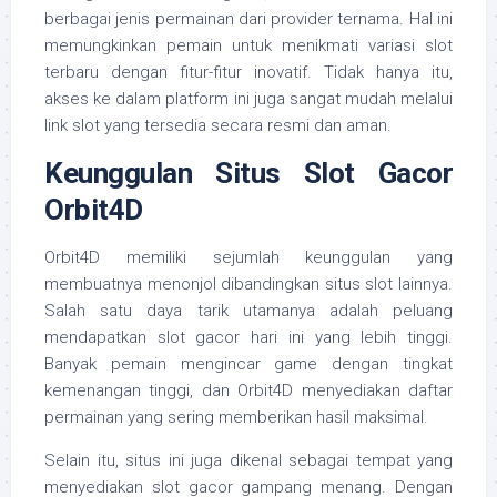
berbagai jenis permainan dari provider ternama. Hal ini
memungkinkan pemain untuk menikmati variasi slot
terbaru dengan fitur-fitur inovatif. Tidak hanya itu,
akses ke dalam platform ini juga sangat mudah melalui
link slot yang tersedia secara resmi dan aman.
Keunggulan Situs Slot Gacor
Orbit4D
Orbit4D memiliki sejumlah keunggulan yang
membuatnya menonjol dibandingkan situs slot lainnya.
Salah satu daya tarik utamanya adalah peluang
mendapatkan slot gacor hari ini yang lebih tinggi.
Banyak pemain mengincar game dengan tingkat
kemenangan tinggi, dan Orbit4D menyediakan daftar
permainan yang sering memberikan hasil maksimal.
Selain itu, situs ini juga dikenal sebagai tempat yang
menyediakan slot gacor gampang menang. Dengan