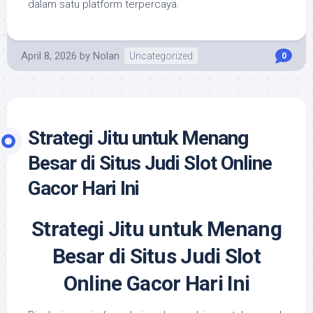
dalam satu platform terpercaya.
April 8, 2026
by
Nolan
Uncategorized
0
Strategi Jitu untuk Menang
Besar di Situs Judi Slot Online
Gacor Hari Ini
Strategi Jitu untuk Menang
Besar di Situs Judi Slot
Online Gacor Hari Ini