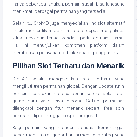
hanya beberapa langkah, pemain sudah bisa langsung
menikmati berbagai permainan yang tersedia.
Selain itu, Orbit4D juga menyediakan link slot alternatif
untuk memastikan pemain tetap dapat mengakses
situs meskipun terjadi kendala pada domain utama.
Hal ini menunjukkan komitmen platform dalam
memberikan pelayanan terbaik kepada penggunanya.
Pilihan Slot Terbaru dan Menarik
Orbit4D selalu menghadirkan slot terbaru yang
mengikuti tren permainan global. Dengan update rutin,
pemain tidak akan merasa bosan karena selalu ada
game baru yang bisa dicoba. Setiap permainan
dilengkapi dengan fitur menarik seperti free spin,
bonus multiplier, hingga jackpot progresif.
Bagi pemain yang mencari sensasi kemenangan
besar, memilih slot gacor hari ini menjadi strategi yang