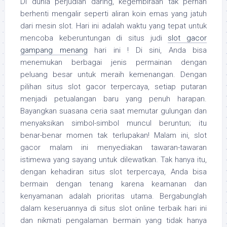
Di dunia perjudian daring, kegembiraan tak pernah
berhenti mengalir seperti aliran koin emas yang jatuh
dari mesin slot. Hari ini adalah waktu yang tepat untuk
mencoba keberuntungan di situs judi
slot gacor
gampang menang
hari ini ! Di sini, Anda bisa
menemukan berbagai jenis permainan dengan
peluang besar untuk meraih kemenangan. Dengan
pilihan situs slot gacor terpercaya, setiap putaran
menjadi petualangan baru yang penuh harapan.
Bayangkan suasana ceria saat memutar gulungan dan
menyaksikan simbol-simbol muncul beruntun; itu
benar-benar momen tak terlupakan! Malam ini, slot
gacor malam ini menyediakan tawaran-tawaran
istimewa yang sayang untuk dilewatkan. Tak hanya itu,
dengan kehadiran situs slot terpercaya, Anda bisa
bermain dengan tenang karena keamanan dan
kenyamanan adalah prioritas utama. Bergabunglah
dalam keseruannya di situs slot online terbaik hari ini
dan nikmati pengalaman bermain yang tidak hanya