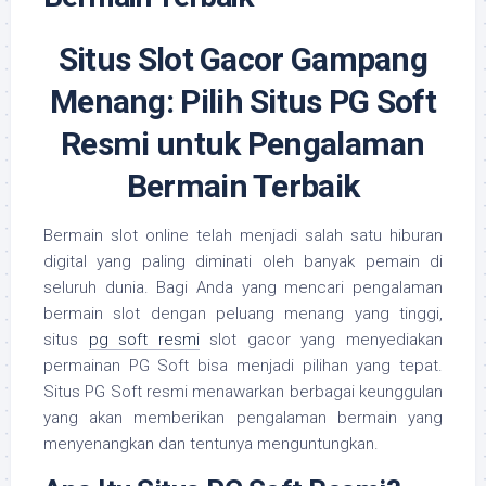
Situs Slot Gacor Gampang
Menang: Pilih Situs PG Soft
Resmi untuk Pengalaman
Bermain Terbaik
Bermain slot online telah menjadi salah satu hiburan
digital yang paling diminati oleh banyak pemain di
seluruh dunia. Bagi Anda yang mencari pengalaman
bermain slot dengan peluang menang yang tinggi,
situs
pg soft resmi
slot gacor yang menyediakan
permainan PG Soft bisa menjadi pilihan yang tepat.
Situs PG Soft resmi menawarkan berbagai keunggulan
yang akan memberikan pengalaman bermain yang
menyenangkan dan tentunya menguntungkan.