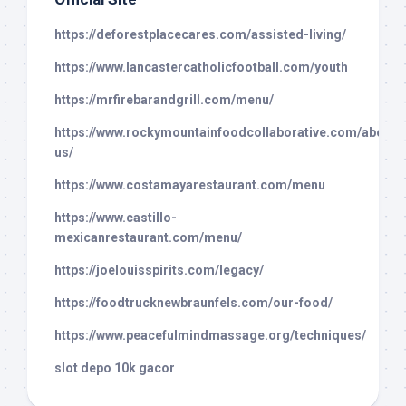
https://deforestplacecares.com/assisted-living/
https://www.lancastercatholicfootball.com/youth
https://mrfirebarandgrill.com/menu/
https://www.rockymountainfoodcollaborative.com/about-
us/
https://www.costamayarestaurant.com/menu
https://www.castillo-
mexicanrestaurant.com/menu/
https://joelouisspirits.com/legacy/
https://foodtrucknewbraunfels.com/our-food/
https://www.peacefulmindmassage.org/techniques/
slot depo 10k gacor