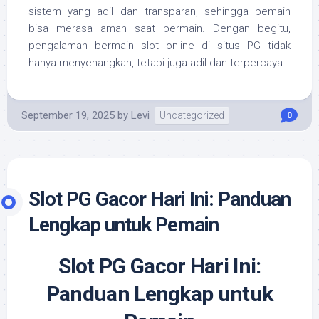
sistem yang adil dan transparan, sehingga pemain
bisa merasa aman saat bermain. Dengan begitu,
pengalaman bermain slot online di situs PG tidak
hanya menyenangkan, tetapi juga adil dan terpercaya.
September 19, 2025
by
Levi
Uncategorized
0
Slot PG Gacor Hari Ini: Panduan
Lengkap untuk Pemain
Slot PG Gacor Hari Ini:
Panduan Lengkap untuk