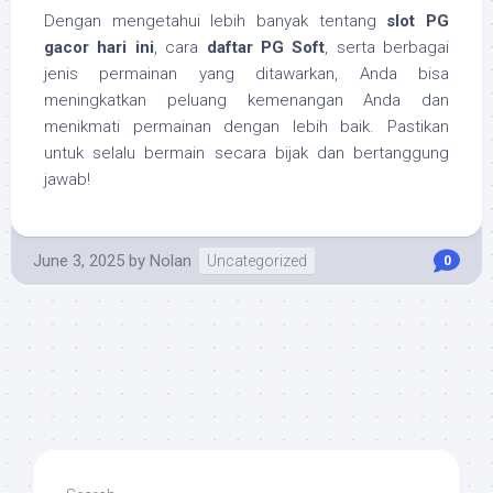
Dengan mengetahui lebih banyak tentang
slot PG
gacor hari ini
, cara
daftar PG Soft
, serta berbagai
jenis permainan yang ditawarkan, Anda bisa
meningkatkan peluang kemenangan Anda dan
menikmati permainan dengan lebih baik. Pastikan
untuk selalu bermain secara bijak dan bertanggung
jawab!
June 3, 2025
by
Nolan
Uncategorized
0