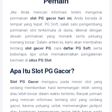
Pemain
Jika Anda mencari informasi terkini mengenai
permainan
slot PG gacor hari ini
, Anda berada di
tempat yang tepat. PG Soft, salah satu pengembang
permainan slot terkemuka di dunia, dikenal dengan
desain permainan yang menarik serta peluang
menang besar. Dalam artikel ini, kami akan membahas
tentang
slot gacor PG
, cara
daftar PG Soft
, serta
beberapa tips untuk memaksimalkan pengalaman
bermain di
situs PG Slot
.
Apa Itu Slot PG Gacor?
Slot PG Gacor
mengacu pada mesin slot yang
sedang memberikan hasil kemenangan lebih sering
atau lebih besar dalam waktu tertentu. Banyak pemain
yang mencari informasi tentang slot yang sedang
gacor, karena peluang untuk memenangkan jackpot
atau kombinasi kemenangan tinggi lebih besar pada