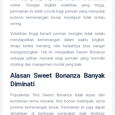
online. Dengan tingkat volatilitas yang tinggi,
permainan ini lebih cocok bagi pemain yang menyukai
potensi kemenangan besar meskipun tidak terlalu
sering.
Volatilitas tinggi berarti pemain mungkin tidak selalu
mendapatkan kemenangan dalam waktu singkat,
tetapi ketika menang, nilai hadiahnya bisa sangat
menguntungkan. Hal ini menjadikan Sweet Bonanza
sebagai pilihan menarik bagi pemain yang memiliki
strategi dan manajemen modal yang baik.
Alasan Sweet Bonanza Banyak
Diminati
Popularitas Slot Sweet Bonanza tidak lepas dari
kombinasi tema menarik, fitur bonus melimpah, serta
potensi kemenangan besar. Permainan ini juga dapat
dimainkan di berbagai perangkat, baik desktop