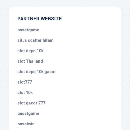
PARTNER WEBSITE
pusatgame
situs scatter hitam
slot depo 10k
slot Thailand
slot depo 10k gacor
slot777
slot 10k
slot gacor 777
pusatgame
pusatwin