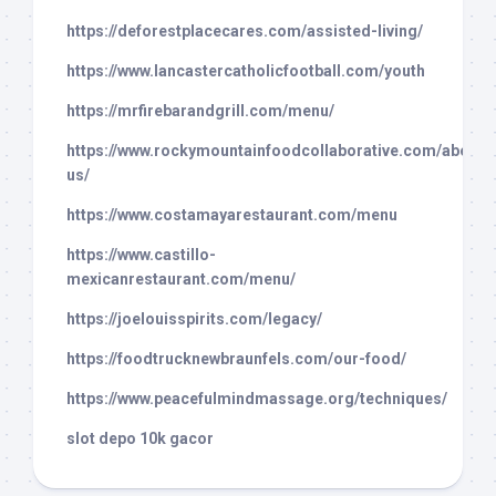
https://deforestplacecares.com/assisted-living/
https://www.lancastercatholicfootball.com/youth
https://mrfirebarandgrill.com/menu/
https://www.rockymountainfoodcollaborative.com/about-
us/
https://www.costamayarestaurant.com/menu
https://www.castillo-
mexicanrestaurant.com/menu/
https://joelouisspirits.com/legacy/
https://foodtrucknewbraunfels.com/our-food/
https://www.peacefulmindmassage.org/techniques/
slot depo 10k gacor