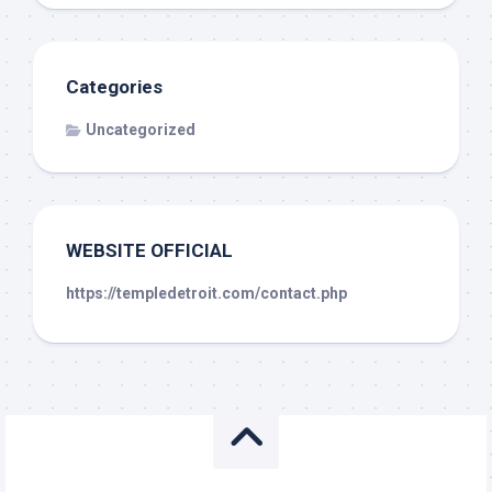
Categories
Uncategorized
WEBSITE OFFICIAL
https://templedetroit.com/contact.php