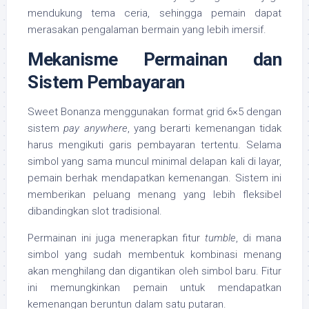
mendukung tema ceria, sehingga pemain dapat
merasakan pengalaman bermain yang lebih imersif.
Mekanisme Permainan dan
Sistem Pembayaran
Sweet Bonanza menggunakan format grid 6×5 dengan
sistem
pay anywhere
, yang berarti kemenangan tidak
harus mengikuti garis pembayaran tertentu. Selama
simbol yang sama muncul minimal delapan kali di layar,
pemain berhak mendapatkan kemenangan. Sistem ini
memberikan peluang menang yang lebih fleksibel
dibandingkan slot tradisional.
Permainan ini juga menerapkan fitur
tumble
, di mana
simbol yang sudah membentuk kombinasi menang
akan menghilang dan digantikan oleh simbol baru. Fitur
ini memungkinkan pemain untuk mendapatkan
kemenangan beruntun dalam satu putaran.