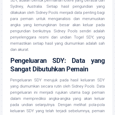
SDY, adalah bentuk permainan lotere yang berasal dari
Sydney, Australia. Setiap hasil pengundian yang
dilakukan oleh Sidney Pools menjadi data penting bagi
para pemain untuk menganalisis dan merumuskan
angka yang kemungkinan besar akan keluar pada
pengundian berikutnya. Sidney Pools sendiri adalah
penyelenggara resmi dari undian Togel SDY, yang
memastikan setiap hasil yang diumumkan adalah sah
dan akurat.
Pengeluaran SDY: Data yang
Sangat Dibutuhkan Pemain
Pengeluaran SDY merujuk pada hasil keluaran SDY
yang diumumkan secara rutin oleh Sidney Pools. Data
pengeluaran ini menjadi rujukan utama bagi pemain
dalam memprediksi angka-angka yang akan keluar
pada undian selanjutnya. Dengan melihat pola-pola
keluaran SDY yang telah terjadi sebelumnya, pemain