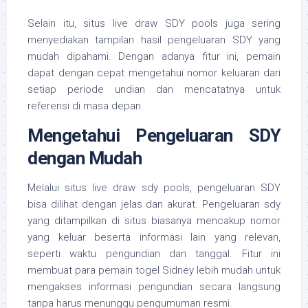
Selain itu, situs live draw SDY pools juga sering
menyediakan tampilan hasil pengeluaran SDY yang
mudah dipahami. Dengan adanya fitur ini, pemain
dapat dengan cepat mengetahui nomor keluaran dari
setiap periode undian dan mencatatnya untuk
referensi di masa depan.
Mengetahui Pengeluaran SDY
dengan Mudah
Melalui situs live draw sdy pools, pengeluaran SDY
bisa dilihat dengan jelas dan akurat. Pengeluaran sdy
yang ditampilkan di situs biasanya mencakup nomor
yang keluar beserta informasi lain yang relevan,
seperti waktu pengundian dan tanggal. Fitur ini
membuat para pemain togel Sidney lebih mudah untuk
mengakses informasi pengundian secara langsung
tanpa harus menunggu pengumuman resmi.