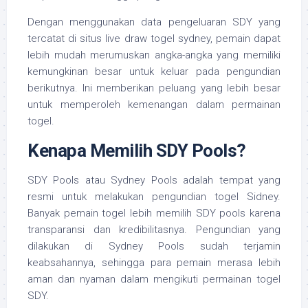
Dengan menggunakan data pengeluaran SDY yang
tercatat di situs live draw togel sydney, pemain dapat
lebih mudah merumuskan angka-angka yang memiliki
kemungkinan besar untuk keluar pada pengundian
berikutnya. Ini memberikan peluang yang lebih besar
untuk memperoleh kemenangan dalam permainan
togel.
Kenapa Memilih SDY Pools?
SDY Pools atau Sydney Pools adalah tempat yang
resmi untuk melakukan pengundian togel Sidney.
Banyak pemain togel lebih memilih SDY pools karena
transparansi dan kredibilitasnya. Pengundian yang
dilakukan di Sydney Pools sudah terjamin
keabsahannya, sehingga para pemain merasa lebih
aman dan nyaman dalam mengikuti permainan togel
SDY.