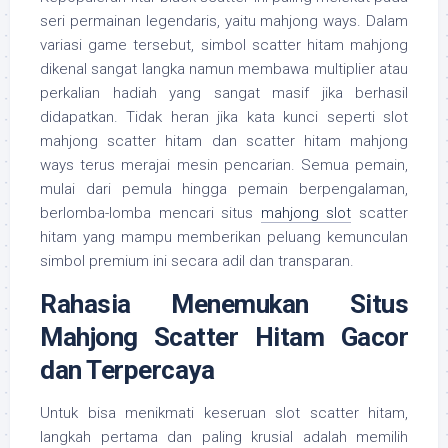
seri permainan legendaris, yaitu
mahjong ways
. Dalam
variasi game tersebut, simbol
scatter hitam mahjong
dikenal sangat langka namun membawa multiplier atau
perkalian hadiah yang sangat masif jika berhasil
didapatkan. Tidak heran jika kata kunci seperti
slot
mahjong scatter hitam
dan
scatter hitam mahjong
ways
terus merajai mesin pencarian. Semua pemain,
mulai dari pemula hingga pemain berpengalaman,
berlomba-lomba mencari
situs
mahjong slot
scatter
hitam
yang mampu memberikan peluang kemunculan
simbol premium ini secara adil dan transparan.
Rahasia Menemukan Situs
Mahjong Scatter Hitam Gacor
dan Terpercaya
Untuk bisa menikmati keseruan
slot scatter hitam
,
langkah pertama dan paling krusial adalah memilih