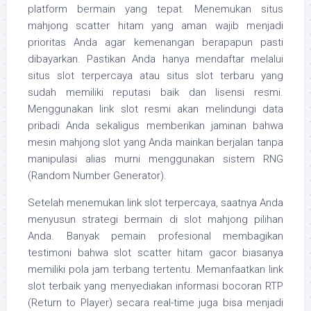
platform bermain yang tepat. Menemukan
situs
mahjong scatter hitam
yang aman wajib menjadi
prioritas Anda agar kemenangan berapapun pasti
dibayarkan. Pastikan Anda hanya mendaftar melalui
situs slot terpercaya
atau
situs slot terbaru
yang
sudah memiliki reputasi baik dan lisensi resmi.
Menggunakan
link slot resmi
akan melindungi data
pribadi Anda sekaligus memberikan jaminan bahwa
mesin
mahjong slot
yang Anda mainkan berjalan tanpa
manipulasi alias murni menggunakan sistem RNG
(Random Number Generator).
Setelah menemukan
link slot terpercaya
, saatnya Anda
menyusun strategi bermain di
slot mahjong
pilihan
Anda. Banyak pemain profesional membagikan
testimoni bahwa
slot scatter hitam gacor
biasanya
memiliki pola jam terbang tertentu. Memanfaatkan
link
slot terbaik
yang menyediakan informasi bocoran RTP
(Return to Player) secara
real-time
juga bisa menjadi