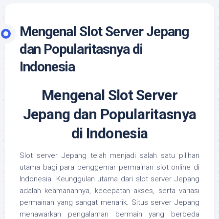
Mengenal Slot Server Jepang
dan Popularitasnya di
Indonesia
Mengenal Slot Server
Jepang dan Popularitasnya
di Indonesia
Slot server Jepang telah menjadi salah satu pilihan
utama bagi para penggemar permainan slot online di
Indonesia. Keunggulan utama dari slot server Jepang
adalah keamanannya, kecepatan akses, serta variasi
permainan yang sangat menarik. Situs server Jepang
menawarkan pengalaman bermain yang berbeda