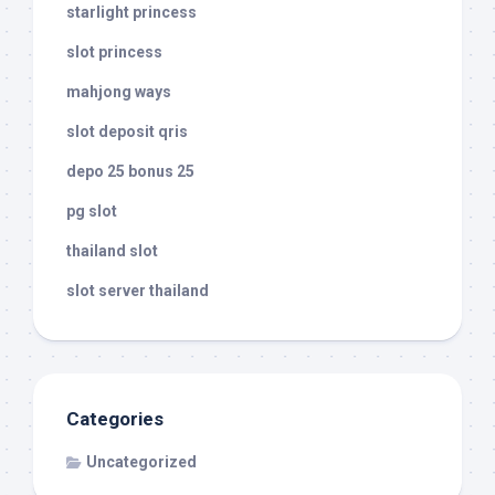
starlight princess
slot princess
mahjong ways
slot deposit qris
depo 25 bonus 25
pg slot
thailand slot
slot server thailand
Categories
Uncategorized