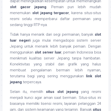
dapat meningkatkan kesempatan untuk memenangkan
slot gacor jepang
. Pemain pun lebih mudah
menemukan
slot jepang tergacor
, karena situs-situs
resmi selalu memperbarui daftar permainan yang
sedang tinggi RTP-nya.
Tidak hanya menarik dari segi permainan, banyak
slot
luar negeri
juga mulai mengadopsi sistem server
Jepang untuk menarik lebih banyak pemain. Dengan
menggunakan
slot server luar
, pemain Indonesia bisa
menikmati kualitas server Jepang tanpa hambatan.
Konektivitas yang stabil dan grafik yang halus
membuat pengalaman bermain lebih nyaman,
terutama bagi yang sering menggunakan
link slot
jepang
terpercaya.
Selain itu, memilih
situs slot jepang
yang resmi
menjadi kunci agar aman saat bermain. Situs-situs ini
biasanya memiliki lisensi resmi, layanan pelanggan 24
jam, dan sistem keamanan yang terjamin. Banyak
situs