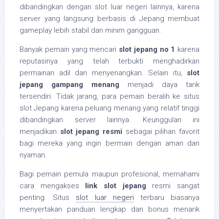
dibandingkan dengan slot luar negeri lainnya, karena
server yang langsung berbasis di Jepang membuat
gameplay lebih stabil dan minim gangguan.
Banyak pemain yang mencari
slot jepang no 1
karena
reputasinya yang telah terbukti menghadirkan
permainan adil dan menyenangkan. Selain itu,
slot
jepang gampang menang
menjadi daya tarik
tersendiri. Tidak jarang, para pemain beralih ke situs
slot Jepang karena peluang menang yang relatif tinggi
dibandingkan server lainnya. Keunggulan ini
menjadikan
slot jepang resmi
sebagai pilihan favorit
bagi mereka yang ingin bermain dengan aman dan
nyaman.
Bagi pemain pemula maupun profesional, memahami
cara mengakses
link slot jepang
resmi sangat
penting. Situs
slot luar negeri
terbaru biasanya
menyertakan panduan lengkap dan bonus menarik