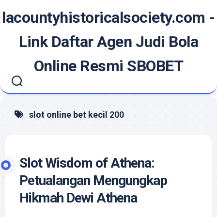
Skip
lacountyhistoricalsociety.com -
to
content
Link Daftar Agen Judi Bola
Online Resmi SBOBET
slot online bet kecil 200
Slot Wisdom of Athena:
Petualangan Mengungkap
Hikmah Dewi Athena