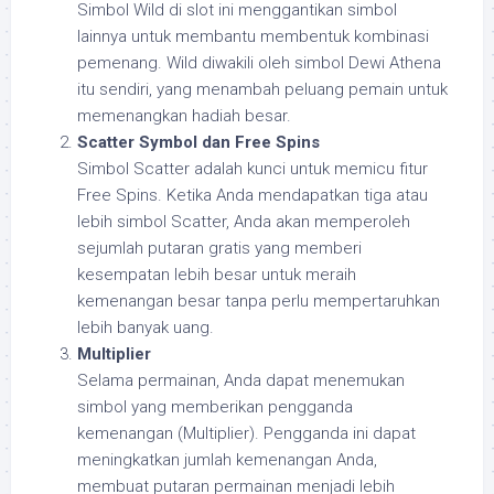
Simbol Wild di slot ini menggantikan simbol
lainnya untuk membantu membentuk kombinasi
pemenang. Wild diwakili oleh simbol Dewi Athena
itu sendiri, yang menambah peluang pemain untuk
memenangkan hadiah besar.
Scatter Symbol dan Free Spins
Simbol Scatter adalah kunci untuk memicu fitur
Free Spins. Ketika Anda mendapatkan tiga atau
lebih simbol Scatter, Anda akan memperoleh
sejumlah putaran gratis yang memberi
kesempatan lebih besar untuk meraih
kemenangan besar tanpa perlu mempertaruhkan
lebih banyak uang.
Multiplier
Selama permainan, Anda dapat menemukan
simbol yang memberikan pengganda
kemenangan (Multiplier). Pengganda ini dapat
meningkatkan jumlah kemenangan Anda,
membuat putaran permainan menjadi lebih