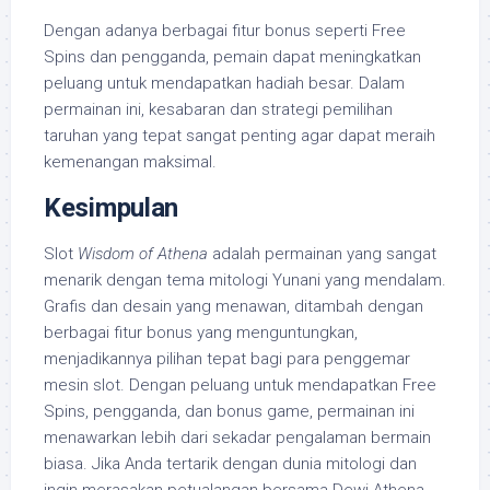
Dengan adanya berbagai fitur bonus seperti Free
Spins dan pengganda, pemain dapat meningkatkan
peluang untuk mendapatkan hadiah besar. Dalam
permainan ini, kesabaran dan strategi pemilihan
taruhan yang tepat sangat penting agar dapat meraih
kemenangan maksimal.
Kesimpulan
Slot
Wisdom of Athena
adalah permainan yang sangat
menarik dengan tema mitologi Yunani yang mendalam.
Grafis dan desain yang menawan, ditambah dengan
berbagai fitur bonus yang menguntungkan,
menjadikannya pilihan tepat bagi para penggemar
mesin slot. Dengan peluang untuk mendapatkan Free
Spins, pengganda, dan bonus game, permainan ini
menawarkan lebih dari sekadar pengalaman bermain
biasa. Jika Anda tertarik dengan dunia mitologi dan