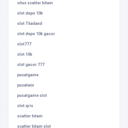
situs scatter hitam
slot depo 10k
slot Thailand
slot depo 10k gacor
slot777
slot 10k
slot gacor 777
pusatgame
pusatwin
pusatgame slot
slot qris
scatter hitam
scatter hitam slot