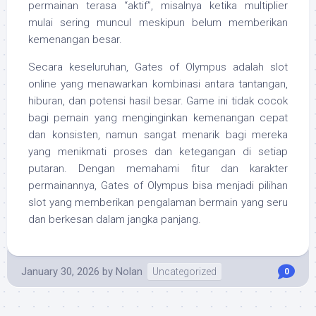
permainan terasa “aktif”, misalnya ketika multiplier
mulai sering muncul meskipun belum memberikan
kemenangan besar.
Secara keseluruhan, Gates of Olympus adalah slot
online yang menawarkan kombinasi antara tantangan,
hiburan, dan potensi hasil besar. Game ini tidak cocok
bagi pemain yang menginginkan kemenangan cepat
dan konsisten, namun sangat menarik bagi mereka
yang menikmati proses dan ketegangan di setiap
putaran. Dengan memahami fitur dan karakter
permainannya, Gates of Olympus bisa menjadi pilihan
slot yang memberikan pengalaman bermain yang seru
dan berkesan dalam jangka panjang.
January 30, 2026
by
Nolan
Uncategorized
0