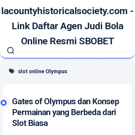
Skip
lacountyhistoricalsociety.com -
to
content
Link Daftar Agen Judi Bola
Online Resmi SBOBET
slot online Olympus
Gates of Olympus dan Konsep
Permainan yang Berbeda dari
Slot Biasa