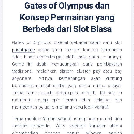
Gates of Olympus dan
Konsep Permainan yang
Berbeda dari Slot Biasa
Gates of Olympus dikenal sebagai salah satu slot
pusatgame
online yang memiliki konsep permainan
tidak biasa dibandingkan slot klasik pada umumnya.
Game ini tidak menggunakan garis pembayaran
tradisional, melainkan sistem cluster pay atau pay
anywhere. Artinya, kemenangan akan dihitung
berdasarkan jumlah simbol yang sama muncul di layar
tanpa harus berada pada garis tertentu. Konsep ini
membuat setiap spin terasa lebih fleksibel dan
memberikan peluang menang yang lebih variatif.
Tema mitologi Yunani yang diusung juga menjadi nilai
tambah tersendiri. Zeus sebagai karakter utama
digambarkan dengan penuh wibawa, seolah