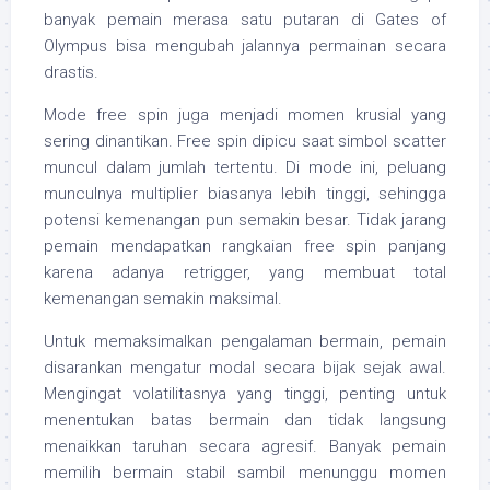
banyak pemain merasa satu putaran di Gates of
Olympus bisa mengubah jalannya permainan secara
drastis.
Mode free spin juga menjadi momen krusial yang
sering dinantikan. Free spin dipicu saat simbol scatter
muncul dalam jumlah tertentu. Di mode ini, peluang
munculnya multiplier biasanya lebih tinggi, sehingga
potensi kemenangan pun semakin besar. Tidak jarang
pemain mendapatkan rangkaian free spin panjang
karena adanya retrigger, yang membuat total
kemenangan semakin maksimal.
Untuk memaksimalkan pengalaman bermain, pemain
disarankan mengatur modal secara bijak sejak awal.
Mengingat volatilitasnya yang tinggi, penting untuk
menentukan batas bermain dan tidak langsung
menaikkan taruhan secara agresif. Banyak pemain
memilih bermain stabil sambil menunggu momen