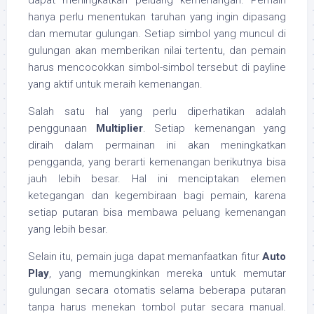
dapat meningkatkan peluang kemenangan. Pemain
hanya perlu menentukan taruhan yang ingin dipasang
dan memutar gulungan. Setiap simbol yang muncul di
gulungan akan memberikan nilai tertentu, dan pemain
harus mencocokkan simbol-simbol tersebut di payline
yang aktif untuk meraih kemenangan.
Salah satu hal yang perlu diperhatikan adalah
penggunaan
Multiplier
. Setiap kemenangan yang
diraih dalam permainan ini akan meningkatkan
pengganda, yang berarti kemenangan berikutnya bisa
jauh lebih besar. Hal ini menciptakan elemen
ketegangan dan kegembiraan bagi pemain, karena
setiap putaran bisa membawa peluang kemenangan
yang lebih besar.
Selain itu, pemain juga dapat memanfaatkan fitur
Auto
Play
, yang memungkinkan mereka untuk memutar
gulungan secara otomatis selama beberapa putaran
tanpa harus menekan tombol putar secara manual.