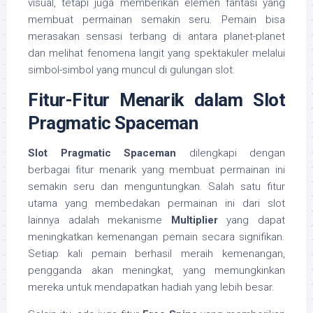
visual, tetapi juga memberikan elemen fantasi yang
membuat permainan semakin seru. Pemain bisa
merasakan sensasi terbang di antara planet-planet
dan melihat fenomena langit yang spektakuler melalui
simbol-simbol yang muncul di gulungan slot.
Fitur-Fitur Menarik dalam Slot
Pragmatic Spaceman
Slot Pragmatic Spaceman
dilengkapi dengan
berbagai fitur menarik yang membuat permainan ini
semakin seru dan menguntungkan. Salah satu fitur
utama yang membedakan permainan ini dari slot
lainnya adalah mekanisme
Multiplier
yang dapat
meningkatkan kemenangan pemain secara signifikan.
Setiap kali pemain berhasil meraih kemenangan,
pengganda akan meningkat, yang memungkinkan
mereka untuk mendapatkan hadiah yang lebih besar.