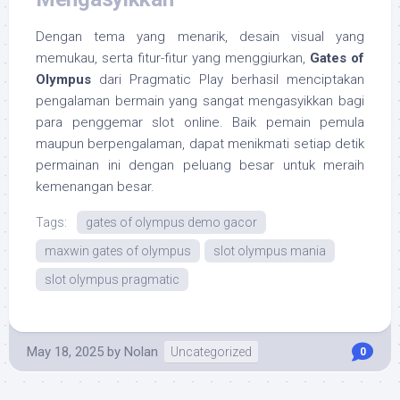
Dengan
tema
yang
menarik,
desain
visual
yang
memukau,
serta
fitur-
fitur
yang
menggiurkan,
Gates
of
Olympus
dari
Pragmatic
Play
berhasil
menciptakan
pengalaman
bermain
yang
sangat
mengasyikkan
bagi
para
penggemar
slot
online.
Baik
pemain
pemula
maupun
berpengalaman,
dapat
menikmati
setiap
detik
permainan
ini
dengan
peluang
besar
untuk
meraih
kemenangan
besar.
Tags:
gates of olympus demo gacor
maxwin gates of olympus
slot olympus mania
slot olympus pragmatic
May 18, 2025
by
Nolan
Uncategorized
0