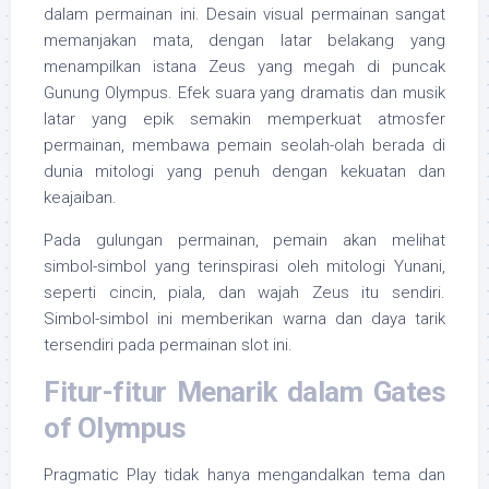
dalam
permainan
ini.
Desain
visual
permainan
sangat
memanjakan
mata,
dengan
latar
belakang
yang
menampilkan
istana
Zeus
yang
megah
di
puncak
Gunung
Olympus.
Efek
suara
yang
dramatis
dan
musik
latar
yang
epik
semakin
memperkuat
atmosfer
permainan,
membawa
pemain
seolah-
olah
berada
di
dunia
mitologi
yang
penuh
dengan
kekuatan
dan
keajaiban.
Pada
gulungan
permainan,
pemain
akan
melihat
simbol-
simbol
yang
terinspirasi
oleh
mitologi
Yunani,
seperti
cincin,
piala,
dan
wajah
Zeus
itu
sendiri.
Simbol-
simbol
ini
memberikan
warna
dan
daya
tarik
tersendiri
pada
permainan
slot
ini.
Fitur-
fitur
Menarik
dalam
Gates
of
Olympus
Pragmatic
Play
tidak
hanya
mengandalkan
tema
dan