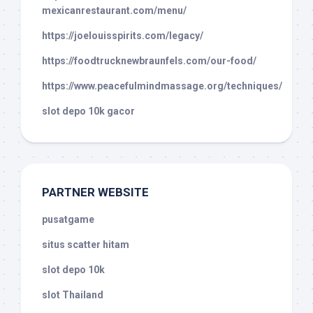
mexicanrestaurant.com/menu/
https://joelouisspirits.com/legacy/
https://foodtrucknewbraunfels.com/our-food/
https://www.peacefulmindmassage.org/techniques/
slot depo 10k gacor
PARTNER WEBSITE
pusatgame
situs scatter hitam
slot depo 10k
slot Thailand