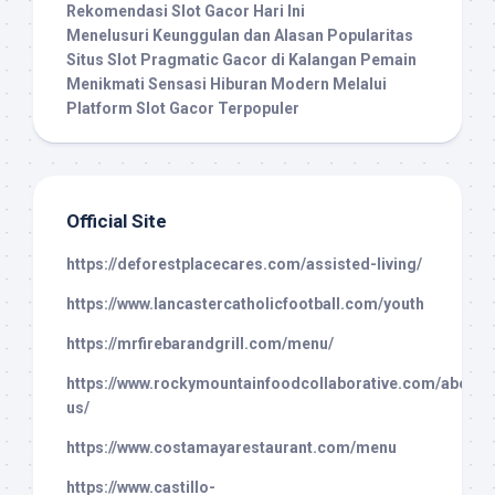
Rekomendasi Slot Gacor Hari Ini
Menelusuri Keunggulan dan Alasan Popularitas
Situs Slot Pragmatic Gacor di Kalangan Pemain
Menikmati Sensasi Hiburan Modern Melalui
Platform Slot Gacor Terpopuler
Official Site
https://deforestplacecares.com/assisted-living/
https://www.lancastercatholicfootball.com/youth
https://mrfirebarandgrill.com/menu/
https://www.rockymountainfoodcollaborative.com/about-
us/
https://www.costamayarestaurant.com/menu
https://www.castillo-