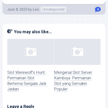
June 8, 2025
by
Levi
Uncategorized
0
You may also like...
Slot Werewolf’s Hunt:
Mengenal Slot Server
Permainan Slot
Kamboja: Permainan
Bertema Serigala Jadi-
Slot yang Semakin
Jadian
Populer
Leave a Reply