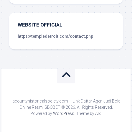
WEBSITE OFFICIAL
https://templedetroit.com/contact.php
lacountyhistoricalsociety.com – Link Daftar Agen Judi Bola
Online Resmi SBOBET © 2026. All Rights Reserved.
Powered by
WordPress
. Theme by
Alx
.