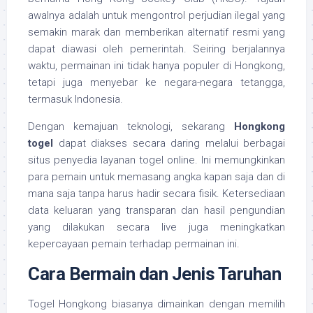
awalnya adalah untuk mengontrol perjudian ilegal yang
semakin marak dan memberikan alternatif resmi yang
dapat diawasi oleh pemerintah. Seiring berjalannya
waktu, permainan ini tidak hanya populer di Hongkong,
tetapi juga menyebar ke negara-negara tetangga,
termasuk Indonesia.
Dengan kemajuan teknologi, sekarang
Hongkong
togel
dapat diakses secara daring melalui berbagai
situs penyedia layanan togel online. Ini memungkinkan
para pemain untuk memasang angka kapan saja dan di
mana saja tanpa harus hadir secara fisik. Ketersediaan
data keluaran yang transparan dan hasil pengundian
yang dilakukan secara live juga meningkatkan
kepercayaan pemain terhadap permainan ini.
Cara Bermain dan Jenis Taruhan
Togel Hongkong biasanya dimainkan dengan memilih