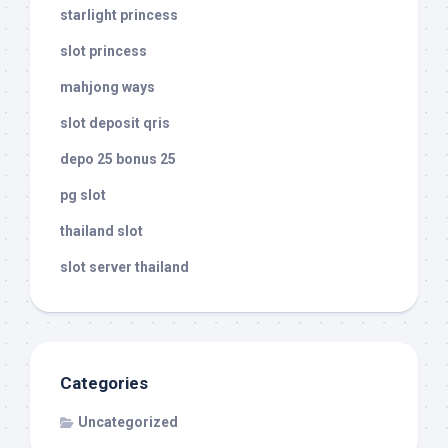
starlight princess
slot princess
mahjong ways
slot deposit qris
depo 25 bonus 25
pg slot
thailand slot
slot server thailand
Categories
Uncategorized