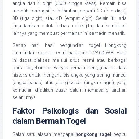
angka dari 4 digit (0000 hingga 9999). Pemain bisa
memilih berbagai jenis taruhan, seperti 2D (dua digit),
3D (tiga digit), atau 4D (empat digit). Selain itu, ada
juga taruhan colok bebas, colok jitu, dan kombinasi
lainnya yang membuat permainan ini semakin menarik.
Setiap hari, hasil pengundian togel Hongkong
diumumkan secara resmi pada pukul 23:00 WIB. Hasil
ini dapat diakses melalui situs resmi atau berbagai
portal togel online. Banyak pemain menggunakan data
historis untuk menganalisis angka yang sering muncul
(angka panas) atau jarang keluar (angka dingin), yang
kemudian dijadikan dasar dalam memasang taruhan
selanjutnya.
Faktor Psikologis dan Sosial
dalam Bermain Togel
Salah satu alasan mengapa
hongkong togel
begitu