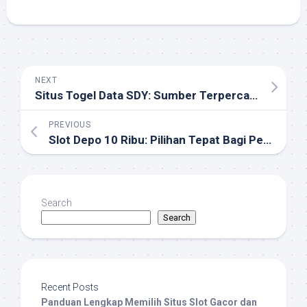
NEXT
Situs Togel Data SDY: Sumber Terpercaya untuk Live Draw dan Informasi Terkini
PREVIOUS
Slot Depo 10 Ribu: Pilihan Tepat Bagi Pemain dengan Budget Terbatas
Search
Search
Recent Posts
Panduan Lengkap Memilih Situs Slot Gacor dan