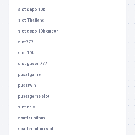
slot depo 10k
slot Thailand
slot depo 10k gacor
slot777
slot 10k
slot gacor 777
pusatgame
pusatwin
pusatgame slot
slot qris
scatter hitam
scatter hitam slot