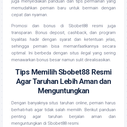
juga menyediakan panduan dan tips permainan yang
memudahkan pemain baru untuk bermain dengan
cepat dan nyaman.
Promosi dan bonus di Sbobet88 resmi juga
transparan. Bonus deposit, cashback, dan program
loyalitas hadir dengan syarat dan ketentuan jelas,
sehingga pemain bisa memanfaatkannya secara
optimal. Ini berbeda dengan situs ilegal yang sering
menawarkan bonus besar namun sulit direalisasikan.
Tips Memilih Sbobet88 Resmi
Agar Taruhan Lebih Aman dan
Menguntungkan
Dengan banyaknya situs taruhan online, pemain harus
berhati-hati agar tidak salah memilih. Berikut panduan
penting agar taruhan berjalan aman dan
menguntungkan di Sbobet88 resmi.