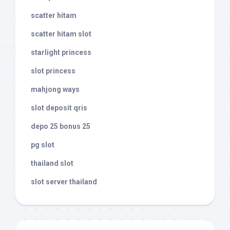
scatter hitam
scatter hitam slot
starlight princess
slot princess
mahjong ways
slot deposit qris
depo 25 bonus 25
pg slot
thailand slot
slot server thailand