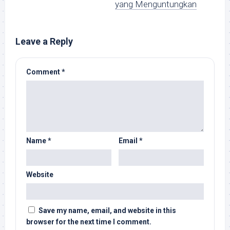
yang Menguntungkan
Leave a Reply
Comment
*
Name
*
Email
*
Website
Save my name, email, and website in this
browser for the next time I comment.