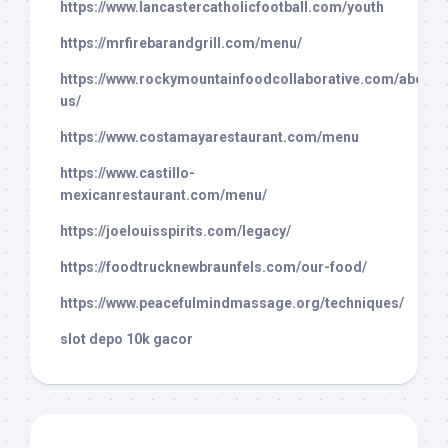
https://www.lancastercatholicfootball.com/youth
https://mrfirebarandgrill.com/menu/
https://www.rockymountainfoodcollaborative.com/about-
us/
https://www.costamayarestaurant.com/menu
https://www.castillo-
mexicanrestaurant.com/menu/
https://joelouisspirits.com/legacy/
https://foodtrucknewbraunfels.com/our-food/
https://www.peacefulmindmassage.org/techniques/
slot depo 10k gacor