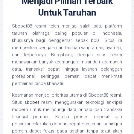
Menjadi Pilihan Terbaik
Untuk Taruhan
Sbobet88 resmi telah menjadi salah satu platform
taruhan olahraga paling populer di Indonesia,
khususnya bagi penggemar sepak bola. Situs ini
memberikan pengalaman taruhan yang aman, nyaman,
dan terpercaya. Bergabung dengan situs resmi
menawarkan banyak keuntungan, mulai dari keamanan
data, transaksi cepat, hingga layanan pelanggan
profesional, sehingga pemain dapat menikmati
permainan tanpa khawatir.
Keamanan menjadi prioritas utama di Sbobet88 resmi.
Situs
sbobet
resmi menggunakan teknologi enkripsi
modern untuk melindungi data pribadi dan transaksi
finansial pemain. Semua proses deposit dan
penarikan dilakukan dengan cepat dan aman, sehingga
pemain dapat fokus pada taruhan tanpa takut akan