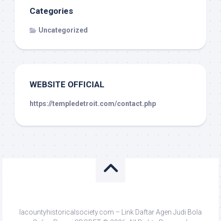
Categories
Uncategorized
WEBSITE OFFICIAL
https://templedetroit.com/contact.php
lacountyhistoricalsociety.com – Link Daftar Agen Judi Bola