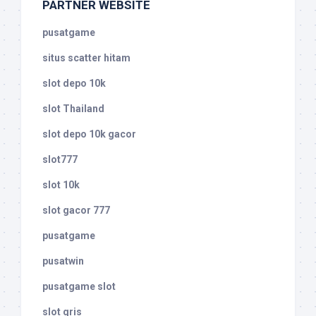
PARTNER WEBSITE
pusatgame
situs scatter hitam
slot depo 10k
slot Thailand
slot depo 10k gacor
slot777
slot 10k
slot gacor 777
pusatgame
pusatwin
pusatgame slot
slot qris