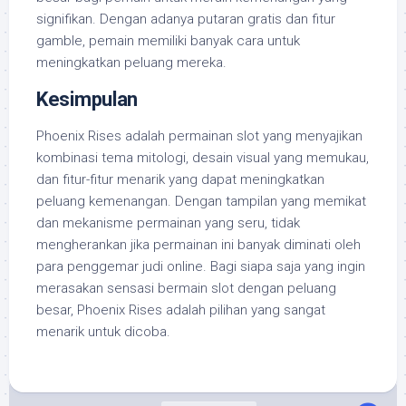
signifikan. Dengan adanya putaran gratis dan fitur
gamble, pemain memiliki banyak cara untuk
meningkatkan peluang mereka.
Kesimpulan
Phoenix Rises adalah permainan slot yang menyajikan
kombinasi tema mitologi, desain visual yang memukau,
dan fitur-fitur menarik yang dapat meningkatkan
peluang kemenangan. Dengan tampilan yang memikat
dan mekanisme permainan yang seru, tidak
mengherankan jika permainan ini banyak diminati oleh
para penggemar judi online. Bagi siapa saja yang ingin
merasakan sensasi bermain slot dengan peluang
besar, Phoenix Rises adalah pilihan yang sangat
menarik untuk dicoba.