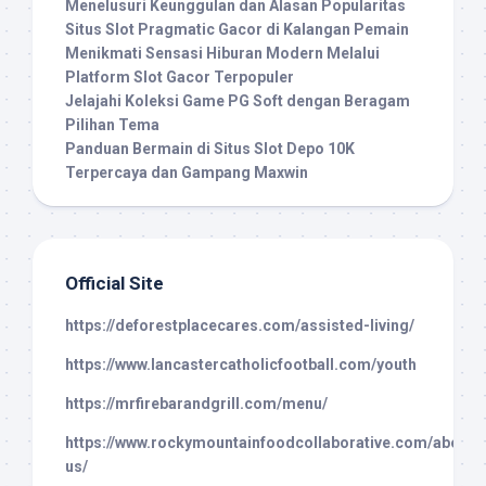
Menelusuri Keunggulan dan Alasan Popularitas
Situs Slot Pragmatic Gacor di Kalangan Pemain
Menikmati Sensasi Hiburan Modern Melalui
Platform Slot Gacor Terpopuler
Jelajahi Koleksi Game PG Soft dengan Beragam
Pilihan Tema
Panduan Bermain di Situs Slot Depo 10K
Terpercaya dan Gampang Maxwin
Official Site
https://deforestplacecares.com/assisted-living/
https://www.lancastercatholicfootball.com/youth
https://mrfirebarandgrill.com/menu/
https://www.rockymountainfoodcollaborative.com/about-
us/