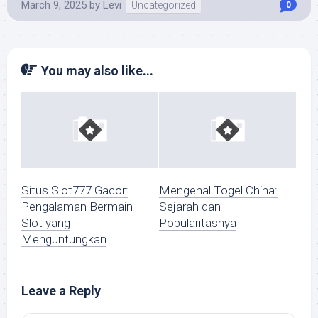
March 9, 2025
by
Levi
Uncategorized
0
You may also like...
Situs Slot777 Gacor:
Mengenal Togel China:
Pengalaman Bermain
Sejarah dan
Slot yang
Popularitasnya
Menguntungkan
Leave a Reply