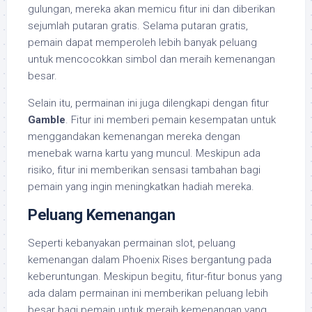
gulungan, mereka akan memicu fitur ini dan diberikan
sejumlah putaran gratis. Selama putaran gratis,
pemain dapat memperoleh lebih banyak peluang
untuk mencocokkan simbol dan meraih kemenangan
besar.
Selain itu, permainan ini juga dilengkapi dengan fitur
Gamble
. Fitur ini memberi pemain kesempatan untuk
menggandakan kemenangan mereka dengan
menebak warna kartu yang muncul. Meskipun ada
risiko, fitur ini memberikan sensasi tambahan bagi
pemain yang ingin meningkatkan hadiah mereka.
Peluang Kemenangan
Seperti kebanyakan permainan slot, peluang
kemenangan dalam Phoenix Rises bergantung pada
keberuntungan. Meskipun begitu, fitur-fitur bonus yang
ada dalam permainan ini memberikan peluang lebih
besar bagi pemain untuk meraih kemenangan yang