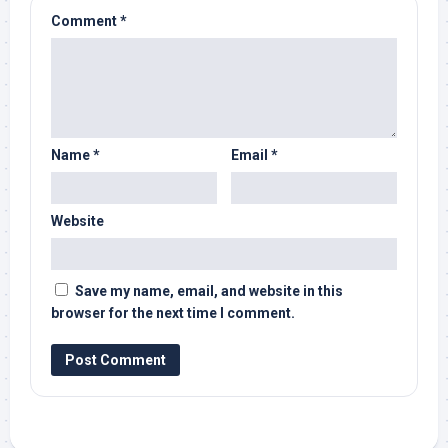
Comment
*
Name
*
Email
*
Website
Save my name, email, and website in this
browser for the next time I comment.