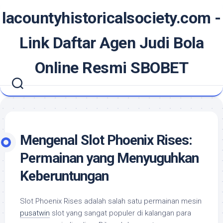
Skip
lacountyhistoricalsociety.com -
to
content
Link Daftar Agen Judi Bola
Online Resmi SBOBET
Mengenal Slot Phoenix Rises:
Permainan yang Menyuguhkan
Keberuntungan
Slot Phoenix Rises adalah salah satu permainan mesin
pusatwin
slot yang sangat populer di kalangan para