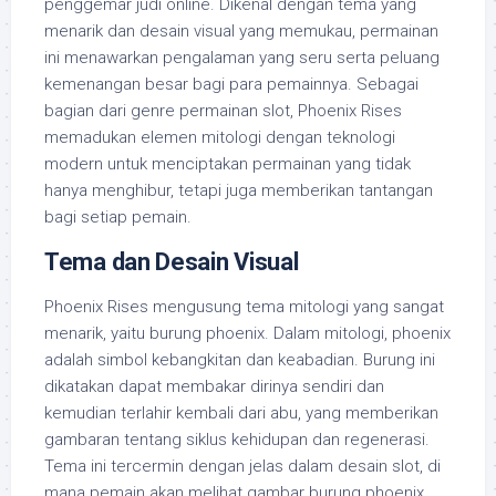
penggemar judi online. Dikenal dengan tema yang
menarik dan desain visual yang memukau, permainan
ini menawarkan pengalaman yang seru serta peluang
kemenangan besar bagi para pemainnya. Sebagai
bagian dari genre permainan slot, Phoenix Rises
memadukan elemen mitologi dengan teknologi
modern untuk menciptakan permainan yang tidak
hanya menghibur, tetapi juga memberikan tantangan
bagi setiap pemain.
Tema dan Desain Visual
Phoenix Rises mengusung tema mitologi yang sangat
menarik, yaitu burung phoenix. Dalam mitologi, phoenix
adalah simbol kebangkitan dan keabadian. Burung ini
dikatakan dapat membakar dirinya sendiri dan
kemudian terlahir kembali dari abu, yang memberikan
gambaran tentang siklus kehidupan dan regenerasi.
Tema ini tercermin dengan jelas dalam desain slot, di
mana pemain akan melihat gambar burung phoenix