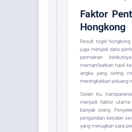
Faktor Pen
Hongkong
Result togel hongkong 
juga menjadi data pent
permainan berikutn
memanfaatkan hasil kel
angka yang sering mu
meningkatkan peluang m
Selain itu, transparan
menjadi faktor utama
banyak orang. Penyele
pengundian berjalan se
yang merugikan para pe