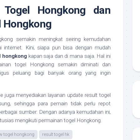
as Togel Hongkong dan
el Hongkong
ngkong semakin meningkat seiring kemudahan
i internet. Kini, siapa pun bisa dengan mudah
el hongkong
kapan saja dan di mana saja. Hal ini
inan togel Hongkong semakin diminati dan
ligus peluang bagi banyak orang yang ingin
ne juga menyediakan layanan update result togel
ung, sehingga para pemain tidak perlu repot
 berbagai sumber. Dengan adanya kemudahan ini,
usias mengikuti permainan togel Hongkong.
aw togel hongkong
result togel hk