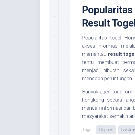
Popularit
Result Tog
Popularitas togel Ho
akses informasi melalu
memantau
result tog
tentu membuat perma
menjadi hiburan seka
mencoba peruntungan.
Banyak agen togel onli
hongkong secara langs
mencari informasi dari
masyarakat semakin ant
Tags:
hk prize
live dr