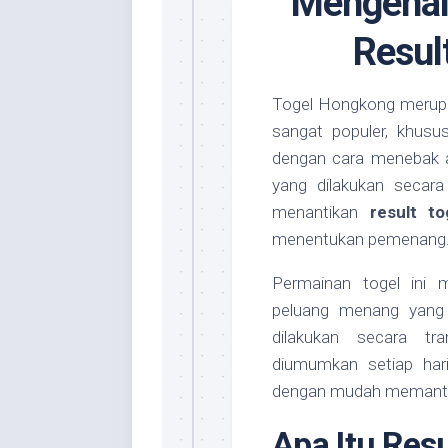
Mengenal
Resul
Togel Hongkong merupak
sangat populer, khusu
dengan cara menebak a
yang dilakukan secara
menantikan
result t
menentukan pemenang
Permainan togel ini 
peluang menang yang
dilakukan secara tr
diumumkan setiap har
dengan mudah memantau 
Apa Itu Res