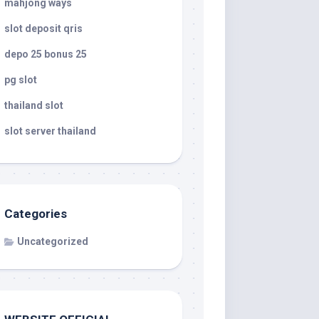
mahjong ways
slot deposit qris
depo 25 bonus 25
pg slot
thailand slot
slot server thailand
Categories
Uncategorized