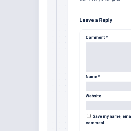
Leave a Reply
Comment
*
Name
*
Website
Save my name, email,
comment.