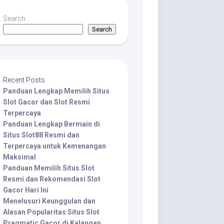
Search
Search
Recent Posts
Panduan Lengkap Memilih Situs
Slot Gacor dan Slot Resmi
Terpercaya
Panduan Lengkap Bermain di
Situs Slot88 Resmi dan
Terpercaya untuk Kemenangan
Maksimal
Panduan Memilih Situs Slot
Resmi dan Rekomendasi Slot
Gacor Hari Ini
Menelusuri Keunggulan dan
Alasan Popularitas Situs Slot
Pragmatic Gacor di Kalangan