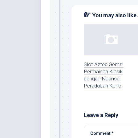
You may also like.
Slot Aztec Gems:
Permainan Klasik
dengan Nuansa
Peradaban Kuno
Leave a Reply
Comment
*