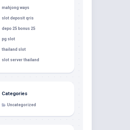
mahjong ways
slot deposit qris
depo 25 bonus 25
pg slot
thailand slot
slot server thailand
Categories
Uncategorized