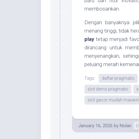
baru dan fitur inovat
membosankan.
Dengan banyaknya pili
menang tinggi, tidak her
play
tetap menjadi favo
dirancang untuk memb
menyenangkan, sehing
peluang meraih kemena
Tags:
daftar pragmatic
slot demo pragmatic
s
slot gacor mudah maxwin
January 16, 2026
by
Nolan
U