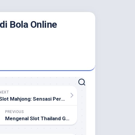
di Bola Online
NEXT
Slot Mahjong: Sensasi Permainan yang Membawa Kemenangan Besar
PREVIOUS
Mengenal Slot Thailand Gacor: Destinasi Terbaik untuk Para Pecinta Slot Online