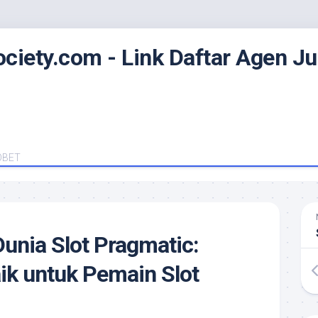
ociety.com - Link Daftar Agen Ju
BOBET
Dunia Slot Pragmatic:
aik untuk Pemain Slot