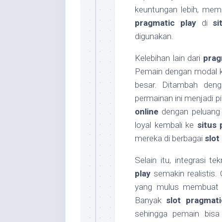
keuntungan lebih, me
pragmatic play
di
si
digunakan.
Kelebihan lain dari
prag
Pemain dengan modal k
besar. Ditambah deng
permainan ini menjadi p
online
dengan peluang 
loyal kembali ke
situs 
mereka di berbagai
slot
Selain itu, integrasi t
play
semakin realistis. 
yang mulus membuat 
Banyak
slot pragmati
sehingga pemain bisa