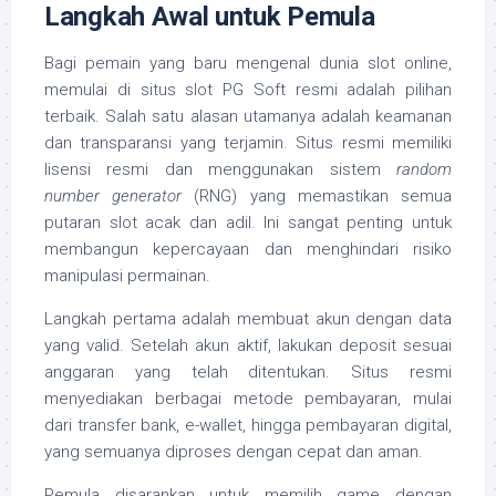
Langkah Awal untuk Pemula
Bagi pemain yang baru mengenal dunia slot online,
memulai di situs slot PG Soft resmi adalah pilihan
terbaik. Salah satu alasan utamanya adalah keamanan
dan transparansi yang terjamin. Situs resmi memiliki
lisensi resmi dan menggunakan sistem
random
number generator
(RNG) yang memastikan semua
putaran slot acak dan adil. Ini sangat penting untuk
membangun kepercayaan dan menghindari risiko
manipulasi permainan.
Langkah pertama adalah membuat akun dengan data
yang valid. Setelah akun aktif, lakukan deposit sesuai
anggaran yang telah ditentukan. Situs resmi
menyediakan berbagai metode pembayaran, mulai
dari transfer bank, e-wallet, hingga pembayaran digital,
yang semuanya diproses dengan cepat dan aman.
Pemula disarankan untuk memilih game dengan