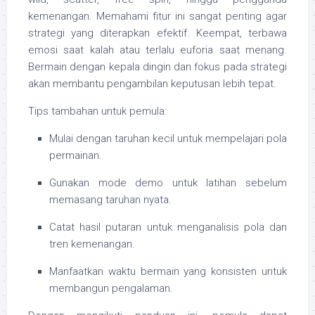
kemenangan. Memahami fitur ini sangat penting agar
strategi yang diterapkan efektif. Keempat, terbawa
emosi saat kalah atau terlalu euforia saat menang.
Bermain dengan kepala dingin dan fokus pada strategi
akan membantu pengambilan keputusan lebih tepat.
Tips tambahan untuk pemula:
Mulai dengan taruhan kecil untuk mempelajari pola
permainan.
Gunakan mode demo untuk latihan sebelum
memasang taruhan nyata.
Catat hasil putaran untuk menganalisis pola dan
tren kemenangan.
Manfaatkan waktu bermain yang konsisten untuk
membangun pengalaman.