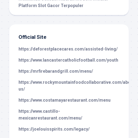
Platform Slot Gacor Terpopuler
Official Site
https://deforestplacecares.com/assisted-living/
https://www.lancastercatholicfootball.com/youth
https://mrfirebarandgrill.com/menu/
https://www.rockymountainfoodcollaborative.com/about-
us/
https://www.costamayarestaurant.com/menu
https://www.castillo-
mexicanrestaurant.com/menu/
https://joelouisspirits.com/legacy/