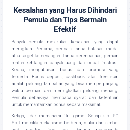
Kesalahan yang Harus Dihindari
Pemula dan Tips Bermain
Efektif
Banyak pemula melakukan kesalahan yang dapat
merugikan. Pertama, bermain tanpa batasan modal
atau target kemenangan. Tanpa perencanaan, pemain
rentan kehilangan banyak uang dan cepat frustrasi.
Kedua, mengabaikan bonus dan promosi yang
tersedia. Bonus deposit, cashback, atau free spin
adalah peluang tambahan yang bisa memperpanjang
waktu bermain dan meningkatkan peluang menang.
Pemula sebaiknya membaca syarat dan ketentuan
untuk memanfaatkan bonus secara maksimal.
Ketiga, tidak memahami fitur game. Setiap slot PG
Soft memiliki mekanisme berbeda, mulai dari simbol
wild, scatter, free spin, hingga pengganda