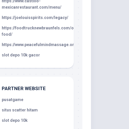
https://www.castillo-
mexicanrestaurant.com/menu/
https://joelouisspirits.com/legacy/
https://foodtrucknewbraunfels.com/our-
food/
https://www.peacefulmindmassage.org/techniques/
slot depo 10k gacor
PARTNER WEBSITE
pusatgame
situs scatter hitam
slot depo 10k