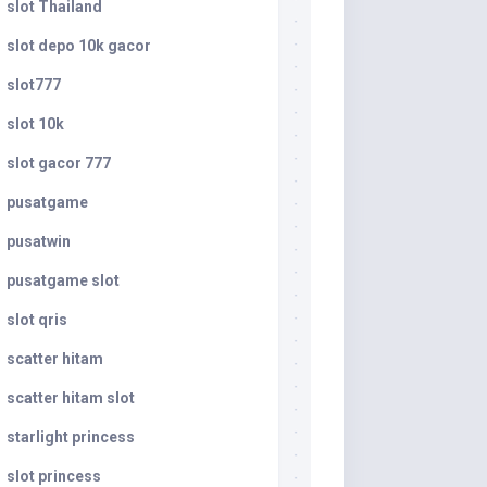
slot Thailand
slot depo 10k gacor
slot777
slot 10k
slot gacor 777
pusatgame
pusatwin
pusatgame slot
slot qris
scatter hitam
scatter hitam slot
starlight princess
slot princess