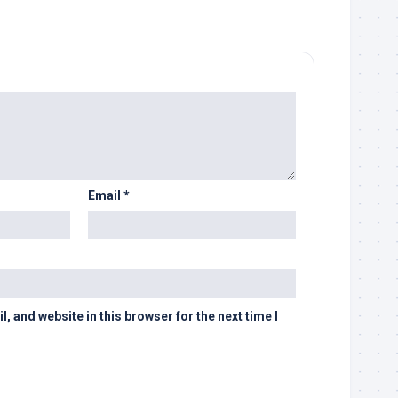
Email
*
 and website in this browser for the next time I