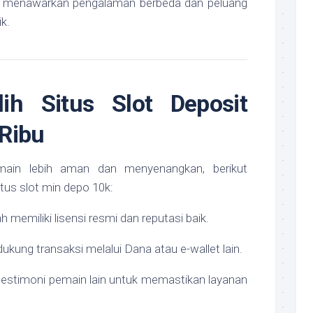
me menawarkan pengalaman berbeda dan peluang
k.
ih Situs Slot Deposit
Ribu
main lebih aman dan menyenangkan, berikut
itus slot min depo 10k:
ah memiliki lisensi resmi dan reputasi baik.
ukung transaksi melalui Dana atau e-wallet lain.
 testimoni pemain lain untuk memastikan layanan