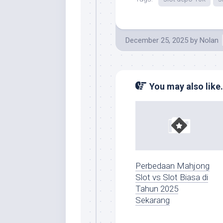
December 25, 2025
by
Nolan
You may also like.
Perbedaan Mahjong
Slot vs Slot Biasa di
Tahun 2025
Sekarang