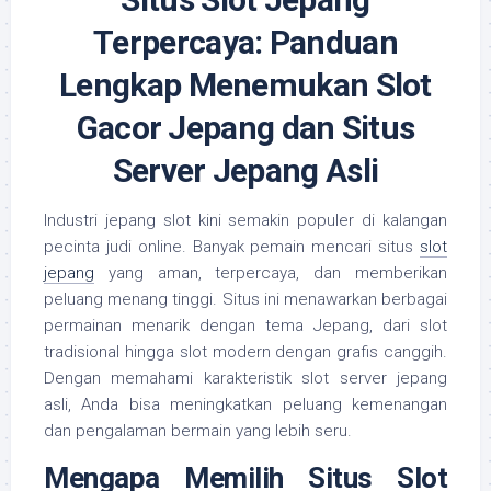
Terpercaya: Panduan
Lengkap Menemukan Slot
Gacor Jepang dan Situs
Server Jepang Asli
Industri jepang slot kini semakin populer di kalangan
pecinta judi online. Banyak pemain mencari situs
slot
jepang
yang aman, terpercaya, dan memberikan
peluang menang tinggi. Situs ini menawarkan berbagai
permainan menarik dengan tema Jepang, dari slot
tradisional hingga slot modern dengan grafis canggih.
Dengan memahami karakteristik slot server jepang
asli, Anda bisa meningkatkan peluang kemenangan
dan pengalaman bermain yang lebih seru.
Mengapa Memilih Situs Slot