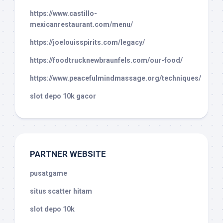
https://www.castillo-
mexicanrestaurant.com/menu/
https://joelouisspirits.com/legacy/
https://foodtrucknewbraunfels.com/our-food/
https://www.peacefulmindmassage.org/techniques/
slot depo 10k gacor
PARTNER WEBSITE
pusatgame
situs scatter hitam
slot depo 10k