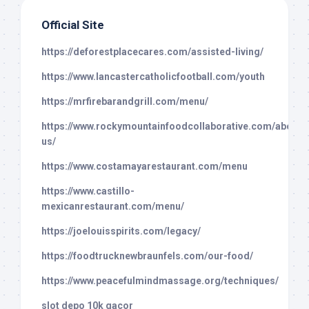
Official Site
https://deforestplacecares.com/assisted-living/
https://www.lancastercatholicfootball.com/youth
https://mrfirebarandgrill.com/menu/
https://www.rockymountainfoodcollaborative.com/about-
us/
https://www.costamayarestaurant.com/menu
https://www.castillo-
mexicanrestaurant.com/menu/
https://joelouisspirits.com/legacy/
https://foodtrucknewbraunfels.com/our-food/
https://www.peacefulmindmassage.org/techniques/
slot depo 10k gacor