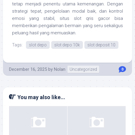
tetap menjadi penentu utama kemenangan. Dengan
strategi tepat, pengelolaan modal baik, dan kontrol
emosi yang stabil, situs slot qris gacor bisa
memberikan pengalaman bermain yang seru sekaligus
peluang hasil yang memuaskan.
Tags:
slot depo
slot depo 10k
slot deposit 10
December 16, 2025
by
Nolan
Uncategorized
0
You may also like...