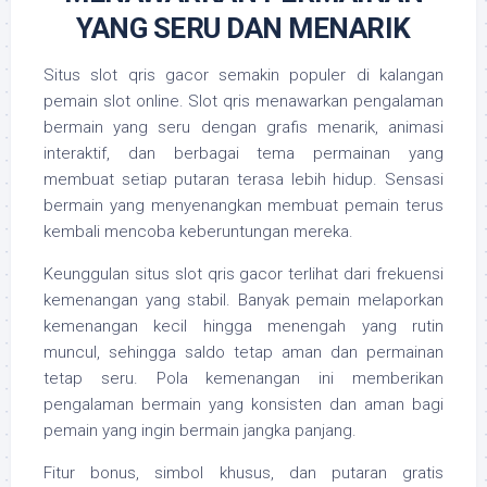
YANG SERU DAN MENARIK
Situs slot qris gacor semakin populer di kalangan
pemain slot online. Slot qris menawarkan pengalaman
bermain yang seru dengan grafis menarik, animasi
interaktif, dan berbagai tema permainan yang
membuat setiap putaran terasa lebih hidup. Sensasi
bermain yang menyenangkan membuat pemain terus
kembali mencoba keberuntungan mereka.
Keunggulan situs slot qris gacor terlihat dari frekuensi
kemenangan yang stabil. Banyak pemain melaporkan
kemenangan kecil hingga menengah yang rutin
muncul, sehingga saldo tetap aman dan permainan
tetap seru. Pola kemenangan ini memberikan
pengalaman bermain yang konsisten dan aman bagi
pemain yang ingin bermain jangka panjang.
Fitur bonus, simbol khusus, dan putaran gratis