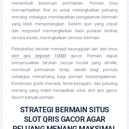
menambah keseruan permainan. Pemain bisa
memanfaatkan fitur ini untuk meningkatkan peluang
menang sekaligus mendapatkan pengalaman bermain
yang lebih menyenangkan. Sistem spin yang cepat
dan responsif memungkinkan hasil putaran terlihat
secara instan, meningkatkan sensasi bermain.
Fleksibilitas taruhan menjadi keunggulan lain dari situs
slot qris deposit 10000
gacor. Pemain dapat
menyesuaikan taruhan sesuai modal yang dimiliki,
membuat permainan tetap ramah bagi pemula
sekaligus menantang bagi pemain berpengalaman.
Kombinasi grafis menarik, tema beragam, dan peluang
menang yang stabil menjadikan situs slot qris gacor
favorit banyak pemain.
STRATEGI BERMAIN SITUS
SLOT QRIS GACOR AGAR
PELUANG MENANG MAKSIMAL