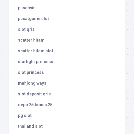
pusatwin
pusatgame slot
slot qris
scatter hitam
scatter hitam slot
starlight princess
slot princess
mahjong ways
slot deposit qris
depo 25 bonus 25
pg slot
thailand slot