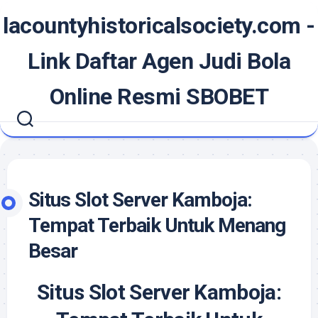
Skip
lacountyhistoricalsociety.com -
to
content
Link Daftar Agen Judi Bola
Online Resmi SBOBET
Situs Slot Server Kamboja:
Tempat Terbaik Untuk Menang
Besar
Situs Slot Server Kamboja: