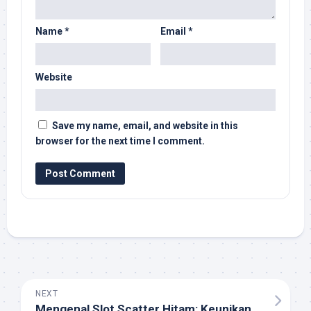
Name
*
Email
*
Website
Save my name, email, and website in this
browser for the next time I comment.
NEXT
Mengenal Slot Scatter Hitam: Keunikan dan Fitur Menariknya