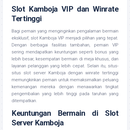
Slot Kamboja VIP dan Winrate
Tertinggi
Bagi pemain yang menginginkan pengalaman bermain
eksklusif, slot Kamboja VIP menjadi pilihan yang tepat.
Dengan berbagai fasilitas tambahan, pemain VIP
sering mendapatkan keuntungan seperti bonus yang
lebih besar, kesempatan bermain di meja khusus, dan
layanan pelanggan yang lebih cepat. Selain itu, situs-
situs slot server Kamboja dengan winrate tertinggi
memungkinkan pemain untuk memaksimalkan peluang
kemenangan mereka dengan menawarkan tingkat
pengembalian yang lebih tinggi pada taruhan yang
ditempatkan.
Keuntungan Bermain di Slot
Server Kamboja