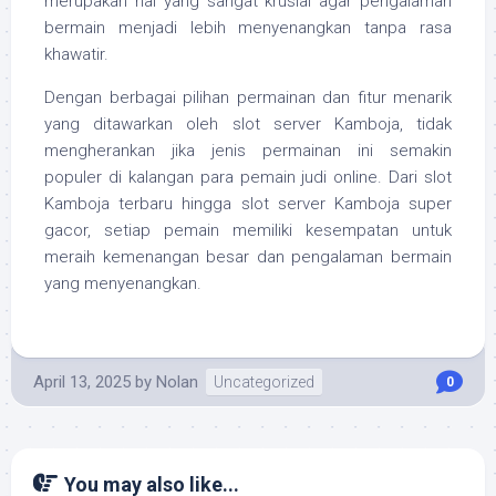
merupakan hal yang sangat krusial agar pengalaman
bermain menjadi lebih menyenangkan tanpa rasa
khawatir.
Dengan berbagai pilihan permainan dan fitur menarik
yang ditawarkan oleh slot server Kamboja, tidak
mengherankan jika jenis permainan ini semakin
populer di kalangan para pemain judi online. Dari slot
Kamboja terbaru hingga slot server Kamboja super
gacor, setiap pemain memiliki kesempatan untuk
meraih kemenangan besar dan pengalaman bermain
yang menyenangkan.
April 13, 2025
by
Nolan
Uncategorized
0
You may also like...