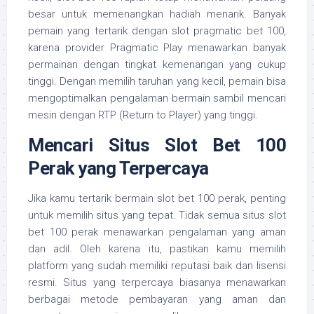
besar untuk memenangkan hadiah menarik. Banyak
pemain yang tertarik dengan slot pragmatic bet 100,
karena provider Pragmatic Play menawarkan banyak
permainan dengan tingkat kemenangan yang cukup
tinggi. Dengan memilih taruhan yang kecil, pemain bisa
mengoptimalkan pengalaman bermain sambil mencari
mesin dengan RTP (Return to Player) yang tinggi.
Mencari Situs Slot Bet 100
Perak yang Terpercaya
Jika kamu tertarik bermain slot bet 100 perak, penting
untuk memilih situs yang tepat. Tidak semua situs slot
bet 100 perak menawarkan pengalaman yang aman
dan adil. Oleh karena itu, pastikan kamu memilih
platform yang sudah memiliki reputasi baik dan lisensi
resmi. Situs yang terpercaya biasanya menawarkan
berbagai metode pembayaran yang aman dan