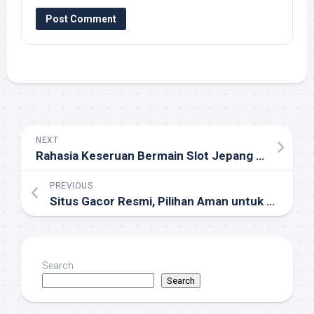
NEXT
Rahasia Keseruan Bermain Slot Jepang No 1 yang Jarang Diketahui
PREVIOUS
Situs Gacor Resmi, Pilihan Aman untuk Pemain Slot
Search
Search