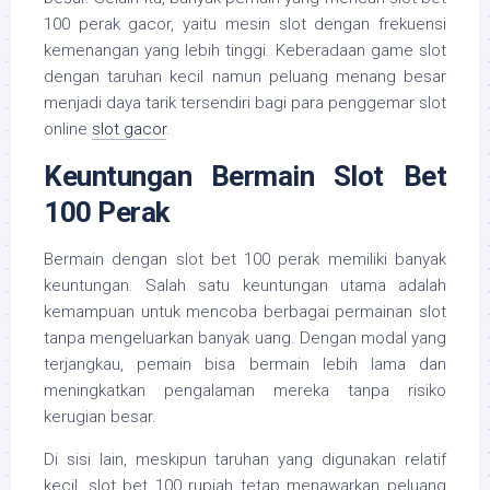
100 perak gacor, yaitu mesin slot dengan frekuensi
kemenangan yang lebih tinggi. Keberadaan game slot
dengan taruhan kecil namun peluang menang besar
menjadi daya tarik tersendiri bagi para penggemar slot
online
slot gacor
.
Keuntungan Bermain Slot Bet
100 Perak
Bermain dengan slot bet 100 perak memiliki banyak
keuntungan. Salah satu keuntungan utama adalah
kemampuan untuk mencoba berbagai permainan slot
tanpa mengeluarkan banyak uang. Dengan modal yang
terjangkau, pemain bisa bermain lebih lama dan
meningkatkan pengalaman mereka tanpa risiko
kerugian besar.
Di sisi lain, meskipun taruhan yang digunakan relatif
kecil, slot bet 100 rupiah tetap menawarkan peluang