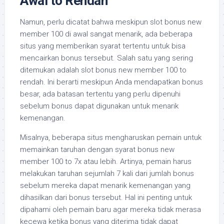
Awal to Rendah
Namun, perlu dicatat bahwa meskipun slot bonus new
member 100 di awal sangat menarik, ada beberapa
situs yang memberikan syarat tertentu untuk bisa
mencairkan bonus tersebut. Salah satu yang sering
ditemukan adalah slot bonus new member 100 to
rendah. Ini berarti meskipun Anda mendapatkan bonus
besar, ada batasan tertentu yang perlu dipenuhi
sebelum bonus dapat digunakan untuk menarik
kemenangan.
Misalnya, beberapa situs mengharuskan pemain untuk
memainkan taruhan dengan syarat bonus new
member 100 to 7x atau lebih. Artinya, pemain harus
melakukan taruhan sejumlah 7 kali dari jumlah bonus
sebelum mereka dapat menarik kemenangan yang
dihasilkan dari bonus tersebut. Hal ini penting untuk
dipahami oleh pemain baru agar mereka tidak merasa
kecewa ketika bonus yang diterima tidak dapat