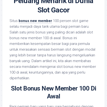
Peluang Menarik di Dunia
Slot Gacor
Situs
bonus new member
100 persen slot game
selalu menjadi daya tarik utama bagi pemain baru.
Salah satu jenis bonus yang paling dicari adalah slot
bonus new member 100 di awal. Bonus ini
memberikan kesempatan besar bagi para pemula
untuk merasakan sensasi bermain slot dengan modal
yang lebih besar tanpa harus langsung mengeluarkan
banyak uang. Dalam artikel ini, kita akan membahas
secara mendalam mengenai slot bonus new member
100 di awal, keuntungannya, dan apa yang perlu
diperhatikan.
Slot Bonus New Member 100 Di
Awal
Bagi pemain baru yang baru saja bergabung dengan