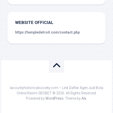
WEBSITE OFFICIAL
https://templedetroit.com/contact.php
lacountyhistoricalsociety.com – Link Daftar Agen Judi Bola
Online Resmi SBOBET © 2026. All Rights Reserved.
Powered by
WordPress
. Theme by
Alx
.