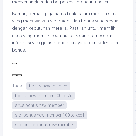
menyenangkan dan berpotensi menguntungkan.
Namun, pemain juga harus bijak dalam memilih situs
yang menawarkan slot gacor dan bonus yang sesuai
dengan kebutuhan mereka. Pastikan untuk memilih
situs yang memiliki reputasi baik dan memberikan
informasi yang jelas mengenai syarat dan ketentuan
bonus.
Tags:
bonus new member
bonus new member 100 to 7x
situs bonus new member
slot bonus new member 100 to kecil
slot online bonus new member