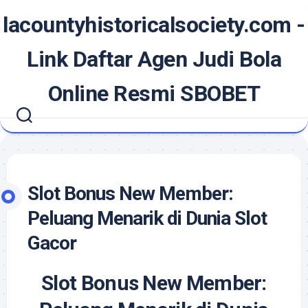
Skip
lacountyhistoricalsociety.com -
to
content
Link Daftar Agen Judi Bola
Online Resmi SBOBET
Slot Bonus New Member:
Peluang Menarik di Dunia Slot
Gacor
Slot Bonus New Member: