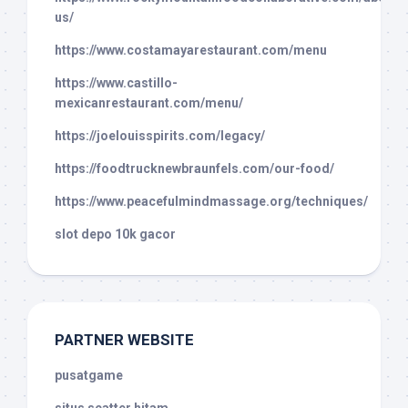
us/
https://www.costamayarestaurant.com/menu
https://www.castillo-
mexicanrestaurant.com/menu/
https://joelouisspirits.com/legacy/
https://foodtrucknewbraunfels.com/our-food/
https://www.peacefulmindmassage.org/techniques/
slot depo 10k gacor
PARTNER WEBSITE
pusatgame