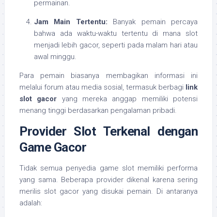
permainan.
Jam Main Tertentu:
Banyak pemain percaya
bahwa ada waktu-waktu tertentu di mana slot
menjadi lebih gacor, seperti pada malam hari atau
awal minggu.
Para pemain biasanya membagikan informasi ini
melalui forum atau media sosial, termasuk berbagi
link
slot gacor
yang mereka anggap memiliki potensi
menang tinggi berdasarkan pengalaman pribadi.
Provider Slot Terkenal dengan
Game Gacor
Tidak semua penyedia game slot memiliki performa
yang sama. Beberapa provider dikenal karena sering
merilis slot gacor yang disukai pemain. Di antaranya
adalah: