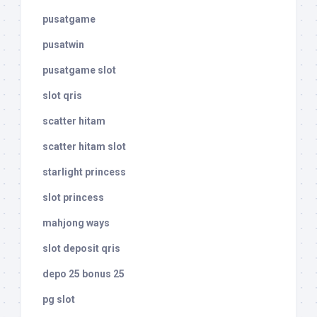
pusatgame
pusatwin
pusatgame slot
slot qris
scatter hitam
scatter hitam slot
starlight princess
slot princess
mahjong ways
slot deposit qris
depo 25 bonus 25
pg slot