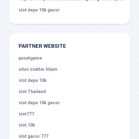
slot depo 10k gacor
PARTNER WEBSITE
pusatgame
situs scatter hitam
slot depo 10k
slot Thailand
slot depo 10k gacor
slot777
slot 10k
slot gacor 777