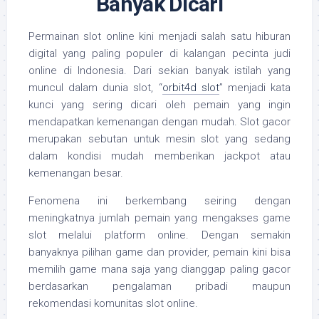
Banyak Dicari
Permainan slot online kini menjadi salah satu hiburan
digital yang paling populer di kalangan pecinta judi
online di Indonesia. Dari sekian banyak istilah yang
muncul dalam dunia slot, “
orbit4d slot
” menjadi kata
kunci yang sering dicari oleh pemain yang ingin
mendapatkan kemenangan dengan mudah. Slot gacor
merupakan sebutan untuk mesin slot yang sedang
dalam kondisi mudah memberikan jackpot atau
kemenangan besar.
Fenomena ini berkembang seiring dengan
meningkatnya jumlah pemain yang mengakses game
slot melalui platform online. Dengan semakin
banyaknya pilihan game dan provider, pemain kini bisa
memilih game mana saja yang dianggap paling gacor
berdasarkan pengalaman pribadi maupun
rekomendasi komunitas slot online.