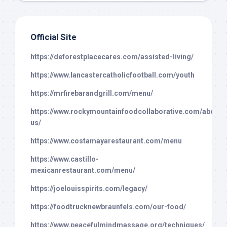
Official Site
https://deforestplacecares.com/assisted-living/
https://www.lancastercatholicfootball.com/youth
https://mrfirebarandgrill.com/menu/
https://www.rockymountainfoodcollaborative.com/about-
us/
https://www.costamayarestaurant.com/menu
https://www.castillo-
mexicanrestaurant.com/menu/
https://joelouisspirits.com/legacy/
https://foodtrucknewbraunfels.com/our-food/
https://www.peacefulmindmassage.org/techniques/