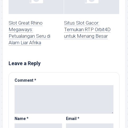
Slot Great Rhino
Situs Slot Gacor:
Megaways:
Temukan RTP Orbit4D
Petualangan Seru di
untuk Menang Besar
Alam Liar Afrika
Leave a Reply
Comment
*
Name
*
Email
*