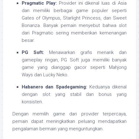
Pragmatic Play:
Provider ini dikenal luas di Asia
dan memiliki berbagai game populer seperti
Gates of Olympus, Starlight Princess, dan Sweet
Bonanza. Banyak pemain menyebut bahwa slot
dari Pragmatic sering memberikan kemenangan
besar.
PG Soft:
Menawarkan grafis menarik dan
gameplay ringan, PG Soft juga memiliki banyak
game yang dianggap gacor seperti Mahjong
Ways dan Lucky Neko.
Habanero dan Spadegaming:
Keduanya dikenal
dengan slot yang stabil dan bonus yang
konsisten.
Dengan memilih game dari provider terpercaya,
pemain dapat meningkatkan peluang mendapatkan
pengalaman bermain yang menguntungkan.