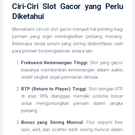
Ciri-Ciri Slot Gacor yang Perlu
Diketahui
Memahami ciri-ciri slot gacor menjadi hal penting bagi
pemain yang ingin meningkatkan peluang menang.
Beberapa tanda umum yang sering diidentifikasi oleh
para pemain berpengalaman antara lain:
Frekuensi Kemenangan Tinggi:
Slot yang gacor
biasanya memberikan kemenangan dalam waktu
relatif singkat sejak permainan dimulai.
RTP (Return to Player) Tinggi:
Slot dengan RTP
di atas 95% dianggap memiliki potensi besar
untuk menguntungkan pemain dalam jangka
panjang.
Bonus yang Sering Muncul:
Fitur seperti free
spin, wild, dan scatter lebih sering muncul dalam