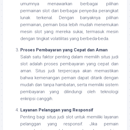
umumnya menawarkan berbagai pilihan
permainan slot dari berbagai penyedia perangkat
lunak terkenal. Dengan banyaknya pilihan
permainan, pemain bisa lebih mudah menemukan
mesin slot yang mereka sukai, termasuk mesin
dengan tingkat volatilitas yang berbeda-beda.
Proses Pembayaran yang Cepat dan Aman
Salah satu faktor penting dalam memilih situs judi
slot adalah proses pembayaran yang cepat dan
aman. Situs judi terpercaya akan memastikan
bahwa kemenangan pemain dapat ditarik dengan
mudah dan tanpa hambatan, serta memiliki sistem
pembayaran yang dilindungi oleh teknologi
enkripsi canggih.
Layanan Pelanggan yang Responsif
Penting bagi situs judi slot untuk memiliki layanan
pelanggan yang responsif. Jika pemain