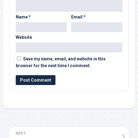
Name
*
Email
*
Website
Save my name, email, and website in this
browser for the next time I comment.
NEXT