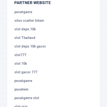
PARTNER WEBSITE
pusatgame
situs scatter hitam
slot depo 10k
slot Thailand
slot depo 10k gacor
slot777
slot 10k
slot gacor 777
pusatgame
pusatwin
pusatgame slot
slot qris