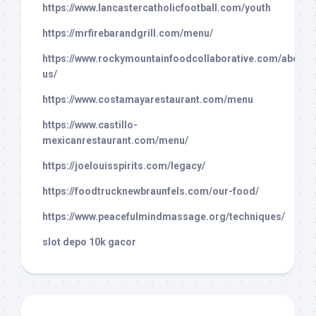
https://www.lancastercatholicfootball.com/youth
https://mrfirebarandgrill.com/menu/
https://www.rockymountainfoodcollaborative.com/about-
us/
https://www.costamayarestaurant.com/menu
https://www.castillo-
mexicanrestaurant.com/menu/
https://joelouisspirits.com/legacy/
https://foodtrucknewbraunfels.com/our-food/
https://www.peacefulmindmassage.org/techniques/
slot depo 10k gacor