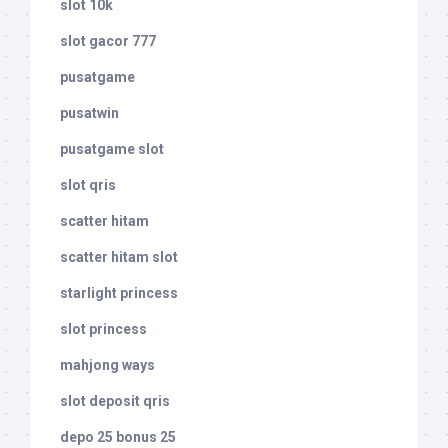
slot 10k
slot gacor 777
pusatgame
pusatwin
pusatgame slot
slot qris
scatter hitam
scatter hitam slot
starlight princess
slot princess
mahjong ways
slot deposit qris
depo 25 bonus 25