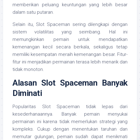
memberikan peluang keuntungan yang lebih besar
dalam satu putaran.
Selain itu, Slot Spaceman sering dilengkapi dengan
sistem volatilitas yang seimbang. Hal ini
memungkinkan pemain untuk mendapatkan
kemenangan kecil secara berkala, sekaligus tetap
memiliki kesempatan meraih kemenangan besar. Fitur-
fitur ini menjadikan permainan terasa lebih menarik dan
tidak monoton.
Alasan Slot Spaceman Banyak
Diminati
Popularitas Slot Spaceman tidak lepas dari
kesederhanaannya. Banyak pemain menyukai
permainan ini karena tidak memerlukan strategi yang
kompleks. Cukup dengan menentukan taruhan dan
memutar gulungan, pemain sudah dapat menikmati