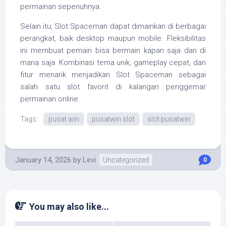
permainan sepenuhnya.
Selain itu, Slot Spaceman dapat dimainkan di berbagai
perangkat, baik desktop maupun mobile. Fleksibilitas
ini membuat pemain bisa bermain kapan saja dan di
mana saja. Kombinasi tema unik, gameplay cepat, dan
fitur menarik menjadikan Slot Spaceman sebagai
salah satu slot favorit di kalangan penggemar
permainan online.
Tags:
pusat win
pusatwin slot
slot pusatwin
January 14, 2026
by
Levi
Uncategorized
0
You may also like...