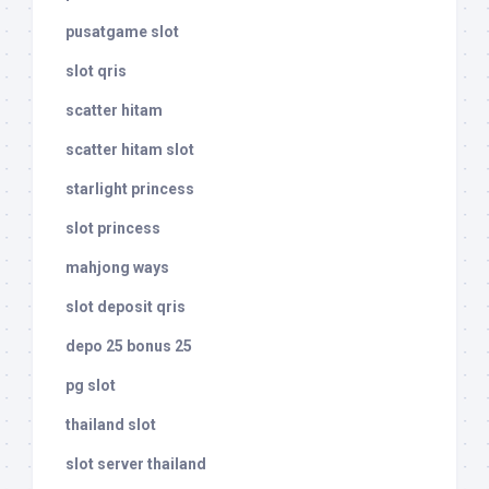
pusatgame slot
slot qris
scatter hitam
scatter hitam slot
starlight princess
slot princess
mahjong ways
slot deposit qris
depo 25 bonus 25
pg slot
thailand slot
slot server thailand