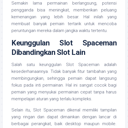
Semakin lama permainan berlangsung, potensi
pengganda bisa meningkat, memberikan peluang
kemenangan yang lebih besar. Hal inilah yang
membuat banyak pemain tertarik untuk mencoba
peruntungan mereka dalam jangka waktu tertentu.
Keunggulan Slot Spaceman
Dibandingkan Slot Lain
Salah satu keunggulan Slot Spaceman adalah
kesederhanaannya. Tidak banyak fitur tambahan yang
membingungkan, sehingga pemain dapat langsung
fokus pada inti permainan. Hal ini sangat cocok bagi
pemain yang menyukai permainan cepat tanpa harus
mempelajari aturan yang terlalu kompleks.
Selain itu, Slot Spaceman dikenal memiliki tampilan
yang ringan dan dapat dimainkan dengan lancar di
berbagai perangkat, baik desktop maupun mobile.