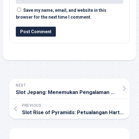
Save my name, email, and website in this
browser for the next time I comment.
NEXT
Slot Jepang: Menemukan Pengalaman Bermain yang Menyenangkan
PREVIOUS
Slot Rise of Pyramids: Petualangan Harta Karun di Tanah Mesir Kuno