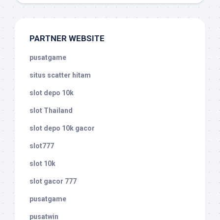
PARTNER WEBSITE
pusatgame
situs scatter hitam
slot depo 10k
slot Thailand
slot depo 10k gacor
slot777
slot 10k
slot gacor 777
pusatgame
pusatwin