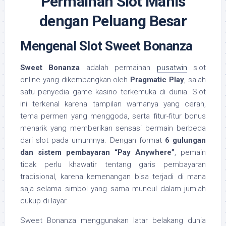
Permainan Slot Manis
dengan Peluang Besar
Mengenal Slot Sweet Bonanza
Sweet Bonanza
adalah permainan
pusatwin
slot
online yang dikembangkan oleh
Pragmatic Play
, salah
satu penyedia game kasino terkemuka di dunia. Slot
ini terkenal karena tampilan warnanya yang cerah,
tema permen yang menggoda, serta fitur-fitur bonus
menarik yang memberikan sensasi bermain berbeda
dari slot pada umumnya. Dengan format
6 gulungan
dan sistem pembayaran “Pay Anywhere”
, pemain
tidak perlu khawatir tentang garis pembayaran
tradisional, karena kemenangan bisa terjadi di mana
saja selama simbol yang sama muncul dalam jumlah
cukup di layar.
Sweet Bonanza menggunakan latar belakang dunia