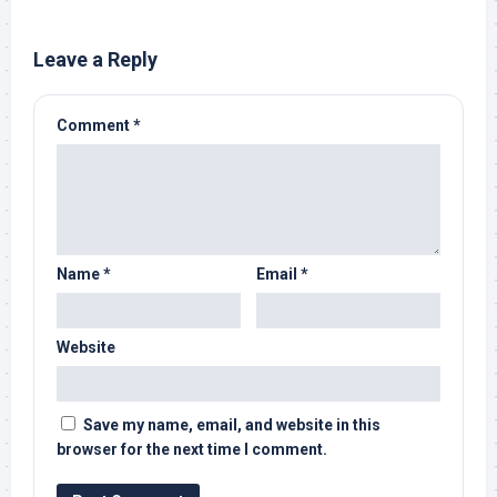
Leave a Reply
Comment
*
Name
*
Email
*
Website
Save my name, email, and website in this
browser for the next time I comment.