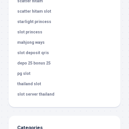
scatter hitam
scatter hitam slot
starlight princess
slot princess
mahjong ways
slot deposit qris
depo 25 bonus 25
pg slot
thailand slot
slot server thailand
Categories