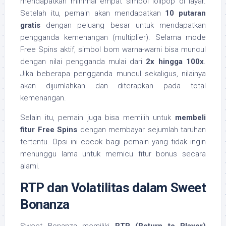
mendapatkan minimal empat simbol lolipop di layar.
Setelah itu, pemain akan mendapatkan
10 putaran
gratis
dengan peluang besar untuk mendapatkan
pengganda kemenangan (multiplier). Selama mode
Free Spins aktif, simbol bom warna-warni bisa muncul
dengan nilai pengganda mulai dari
2x hingga 100x
.
Jika beberapa pengganda muncul sekaligus, nilainya
akan dijumlahkan dan diterapkan pada total
kemenangan.
Selain itu, pemain juga bisa memilih untuk
membeli
fitur Free Spins
dengan membayar sejumlah taruhan
tertentu. Opsi ini cocok bagi pemain yang tidak ingin
menunggu lama untuk memicu fitur bonus secara
alami.
RTP dan Volatilitas dalam Sweet
Bonanza