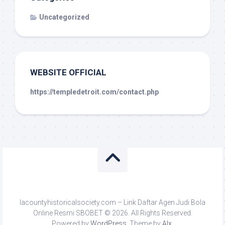
Uncategorized
WEBSITE OFFICIAL
https://templedetroit.com/contact.php
lacountyhistoricalsociety.com – Link Daftar Agen Judi Bola
Online Resmi SBOBET © 2026. All Rights Reserved.
Powered by
WordPress
. Theme by
Alx
.