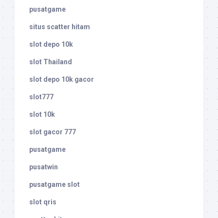
pusatgame
situs scatter hitam
slot depo 10k
slot Thailand
slot depo 10k gacor
slot777
slot 10k
slot gacor 777
pusatgame
pusatwin
pusatgame slot
slot qris