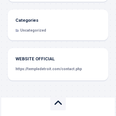
Categories
Uncategorized
WEBSITE OFFICIAL
https://templedetroit.com/contact.php