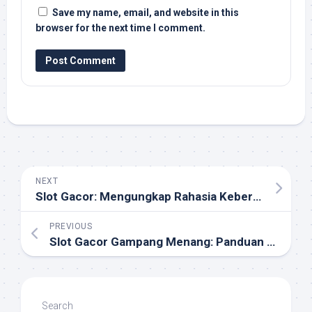
Save my name, email, and website in this
browser for the next time I comment.
NEXT
Slot Gacor: Mengungkap Rahasia Keberuntungan di Dunia Perjudian Online
PREVIOUS
Slot Gacor Gampang Menang: Panduan Lengkap untuk Pemain
Search