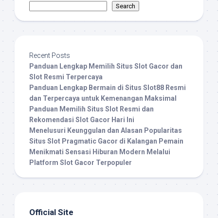
Search
Recent Posts
Panduan Lengkap Memilih Situs Slot Gacor dan
Slot Resmi Terpercaya
Panduan Lengkap Bermain di Situs Slot88 Resmi
dan Terpercaya untuk Kemenangan Maksimal
Panduan Memilih Situs Slot Resmi dan
Rekomendasi Slot Gacor Hari Ini
Menelusuri Keunggulan dan Alasan Popularitas
Situs Slot Pragmatic Gacor di Kalangan Pemain
Menikmati Sensasi Hiburan Modern Melalui
Platform Slot Gacor Terpopuler
Official Site