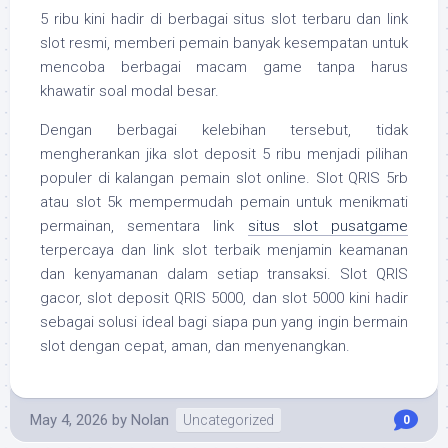
5 ribu kini hadir di berbagai situs slot terbaru dan link
slot resmi, memberi pemain banyak kesempatan untuk
mencoba berbagai macam game tanpa harus
khawatir soal modal besar.
Dengan berbagai kelebihan tersebut, tidak
mengherankan jika slot deposit 5 ribu menjadi pilihan
populer di kalangan pemain slot online. Slot QRIS 5rb
atau slot 5k mempermudah pemain untuk menikmati
permainan, sementara link
situs slot pusatgame
terpercaya dan link slot terbaik menjamin keamanan
dan kenyamanan dalam setiap transaksi. Slot QRIS
gacor, slot deposit QRIS 5000, dan slot 5000 kini hadir
sebagai solusi ideal bagi siapa pun yang ingin bermain
slot dengan cepat, aman, dan menyenangkan.
May 4, 2026
by
Nolan
Uncategorized
0