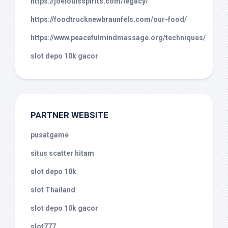
https://joelouisspirits.com/legacy/
https://foodtrucknewbraunfels.com/our-food/
https://www.peacefulmindmassage.org/techniques/
slot depo 10k gacor
PARTNER WEBSITE
pusatgame
situs scatter hitam
slot depo 10k
slot Thailand
slot depo 10k gacor
slot777