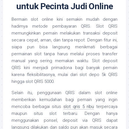
untuk Pecinta Judi Online
Bermain slot online kini semakin mudah dengan
hadirnya metode pembayaran QRIS. Slot QRIS
memungkinkan pemain melakukan transaksi deposit
secara cepat, aman, dan tanpa repot. Dengan fitur ini,
siapa pun bisa langsung menikmati berbagai
permainan slot tanpa harus melalui proses transfer
manual yang sering memakan waktu. Slot deposit
QRIS kini menjadi primadona bagi banyak pemain
karena fleksibilitasnya, mulai dari slot depo 5k QRIS
hingga slot QRIS 5000.
Selain itu, penggunaan QRIS dalam slot online
memberikan kemudahan bagi pemain yang ingin
mencoba berbagai situs
slot qris 5 ribu
terpercaya
maupun situs slot terbaru. Dengan hanya
menggunakan ponsel, deposit via QRIS dapat
langsung dilakukan dan saldo pun akan masuk secara