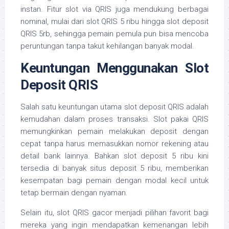
instan. Fitur slot via QRIS juga mendukung berbagai
nominal, mulai dari slot QRIS 5 ribu hingga slot deposit
QRIS 5rb, sehingga pemain pemula pun bisa mencoba
peruntungan tanpa takut kehilangan banyak modal.
Keuntungan Menggunakan Slot
Deposit QRIS
Salah satu keuntungan utama slot deposit QRIS adalah
kemudahan dalam proses transaksi. Slot pakai QRIS
memungkinkan pemain melakukan deposit dengan
cepat tanpa harus memasukkan nomor rekening atau
detail bank lainnya. Bahkan slot deposit 5 ribu kini
tersedia di banyak situs deposit 5 ribu, memberikan
kesempatan bagi pemain dengan modal kecil untuk
tetap bermain dengan nyaman.
Selain itu, slot QRIS gacor menjadi pilihan favorit bagi
mereka yang ingin mendapatkan kemenangan lebih