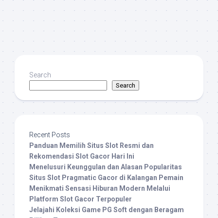
Search
Search
Recent Posts
Panduan Memilih Situs Slot Resmi dan
Rekomendasi Slot Gacor Hari Ini
Menelusuri Keunggulan dan Alasan Popularitas
Situs Slot Pragmatic Gacor di Kalangan Pemain
Menikmati Sensasi Hiburan Modern Melalui
Platform Slot Gacor Terpopuler
Jelajahi Koleksi Game PG Soft dengan Beragam