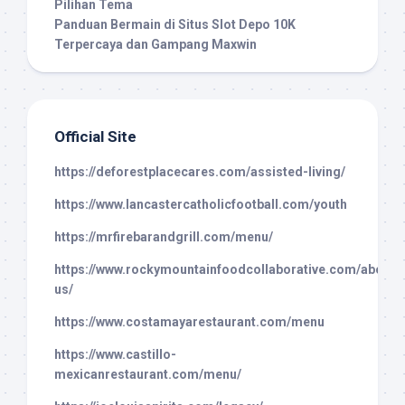
Pilihan Tema
Panduan Bermain di Situs Slot Depo 10K
Terpercaya dan Gampang Maxwin
Official Site
https://deforestplacecares.com/assisted-living/
https://www.lancastercatholicfootball.com/youth
https://mrfirebarandgrill.com/menu/
https://www.rockymountainfoodcollaborative.com/about-
us/
https://www.costamayarestaurant.com/menu
https://www.castillo-
mexicanrestaurant.com/menu/