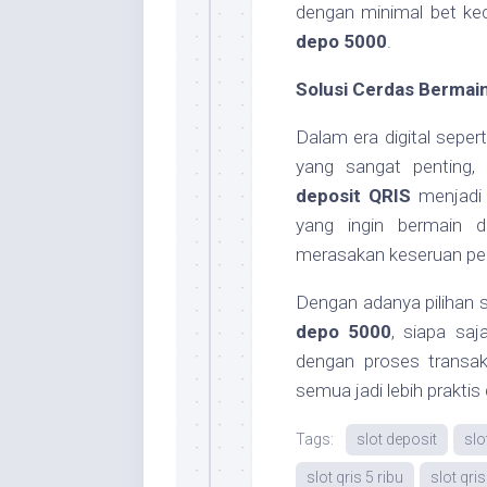
dengan minimal bet ke
depo 5000
.
Solusi Cerdas Bermai
Dalam era digital seper
yang sangat penting, 
deposit QRIS
menjadi 
yang ingin bermain 
merasakan keseruan pe
Dengan adanya pilihan 
depo 5000
, siapa saj
dengan proses transa
semua jadi lebih praktis 
Tags:
slot deposit
slo
slot qris 5 ribu
slot qris