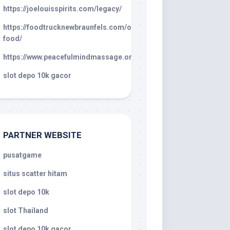
https://joelouisspirits.com/legacy/
https://foodtrucknewbraunfels.com/our-
food/
https://www.peacefulmindmassage.org/techniques/
slot depo 10k gacor
PARTNER WEBSITE
pusatgame
situs scatter hitam
slot depo 10k
slot Thailand
slot depo 10k gacor