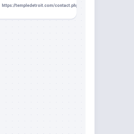
https://templedetroit.com/contact.php