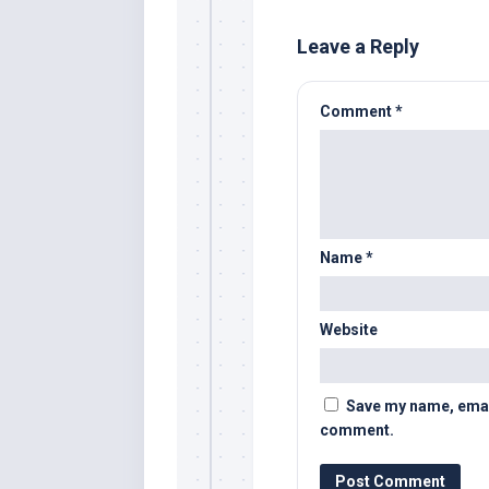
Leave a Reply
Comment
*
Name
*
Website
Save my name, email,
comment.