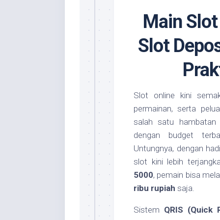
Main Slo
Slot Depos
Prak
Slot online kini sema
permainan, serta pel
salah satu hambatan
dengan budget terba
Untungnya, dengan had
slot kini lebih terjan
5000
, pemain bisa mel
ribu rupiah
saja.
Sistem
QRIS (Quick 