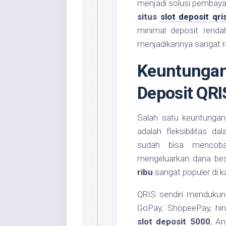
menjadi solusi pembayar
situs
slot deposit qr
minimal deposit renda
menjadikannya sangat 
Keuntunga
Deposit QR
Salah satu keuntunga
adalah fleksibilitas d
sudah bisa mencoba
mengeluarkan dana bes
ribu
sangat populer di k
QRIS sendiri mendukung
GoPay, ShopeePay, hin
slot deposit 5000
, A