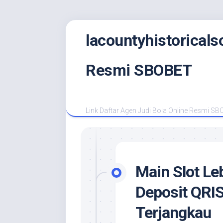
Skip
lacountyhistoricals
to
content
Resmi SBOBET
Link Daftar Agen Judi Bola Online Resmi S
Main Slot Le
Deposit QRIS
Terjangkau