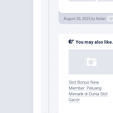
August 20, 2025
by
Nolan
Un
You may also like.
Slot Bonus New
Member: Peluang
Menarik di Dunia Slot
Gacor