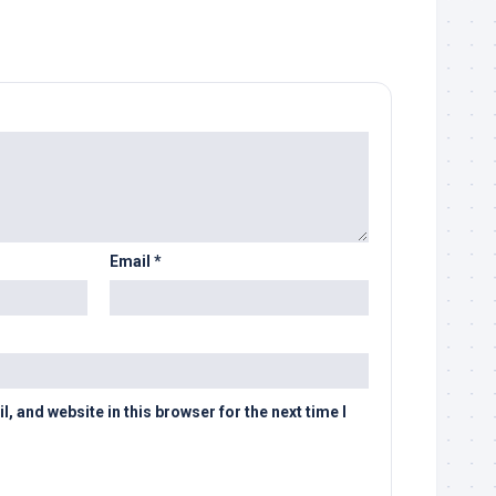
Email
*
 and website in this browser for the next time I