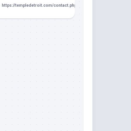
https://templedetroit.com/contact.php