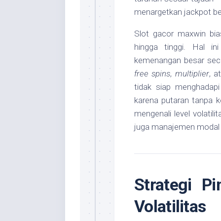
menargetkan jackpot be
Slot gacor maxwin bia
hingga tinggi. Hal 
kemenangan besar secara
free spins
,
multiplier
, 
tidak siap menghadapi 
karena putaran tanpa k
mengenali level volati
juga manajemen modal d
Strategi P
Volatilitas