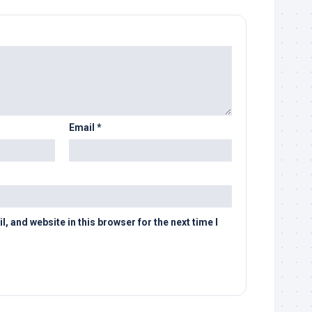
Email
*
 and website in this browser for the next time I