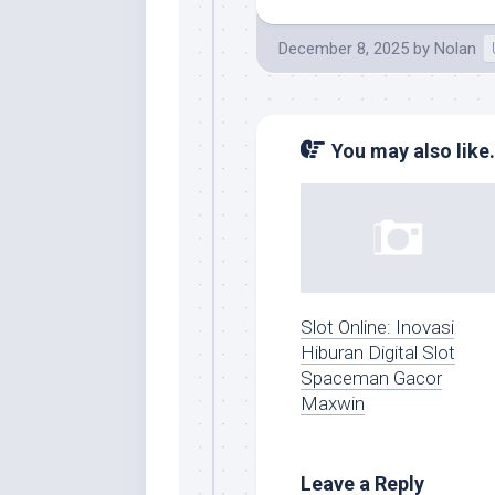
December 8, 2025
by
Nolan
You may also like.
Slot Online: Inovasi
Hiburan Digital Slot
Spaceman Gacor
Maxwin
Leave a Reply