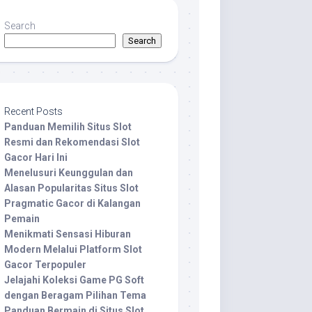
Search
Search
Recent Posts
Panduan Memilih Situs Slot
Resmi dan Rekomendasi Slot
Gacor Hari Ini
Menelusuri Keunggulan dan
Alasan Popularitas Situs Slot
Pragmatic Gacor di Kalangan
Pemain
Menikmati Sensasi Hiburan
Modern Melalui Platform Slot
Gacor Terpopuler
Jelajahi Koleksi Game PG Soft
dengan Beragam Pilihan Tema
Panduan Bermain di Situs Slot