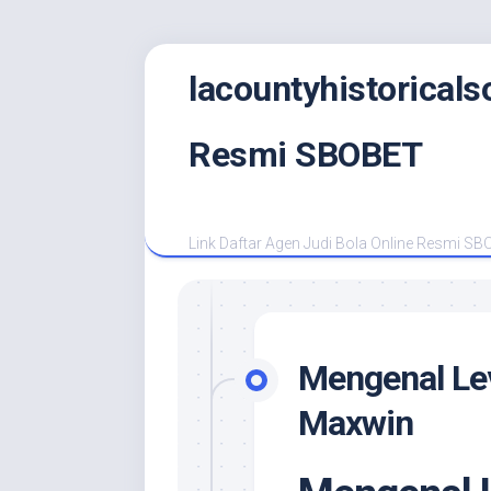
Skip
lacountyhistoricals
to
content
Resmi SBOBET
Link Daftar Agen Judi Bola Online Resmi S
Mengenal Leve
Maxwin