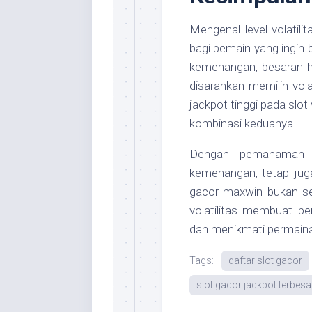
Mengenal level volatili
bagi pemain yang ingin 
kemenangan, besaran ha
disarankan memilih vol
jackpot tinggi pada slot
kombinasi keduanya.
Dengan pemahaman i
kemenangan, tetapi jug
gacor maxwin bukan s
volatilitas membuat pe
dan menikmati permaina
Tags:
daftar slot gacor
slot gacor jackpot terbesa