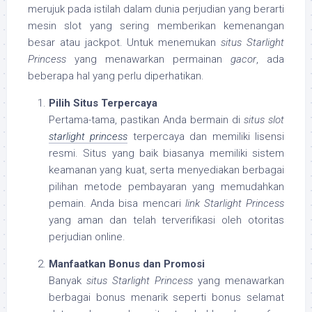
merujuk pada istilah dalam dunia perjudian yang berarti
mesin slot yang sering memberikan kemenangan
besar atau jackpot. Untuk menemukan
situs Starlight
Princess
yang menawarkan permainan
gacor
, ada
beberapa hal yang perlu diperhatikan.
Pilih Situs Terpercaya
Pertama-tama, pastikan Anda bermain di
situs slot
starlight princess
terpercaya dan memiliki lisensi
resmi. Situs yang baik biasanya memiliki sistem
keamanan yang kuat, serta menyediakan berbagai
pilihan metode pembayaran yang memudahkan
pemain. Anda bisa mencari
link Starlight Princess
yang aman dan telah terverifikasi oleh otoritas
perjudian online.
Manfaatkan Bonus dan Promosi
Banyak
situs Starlight Princess
yang menawarkan
berbagai bonus menarik seperti bonus selamat