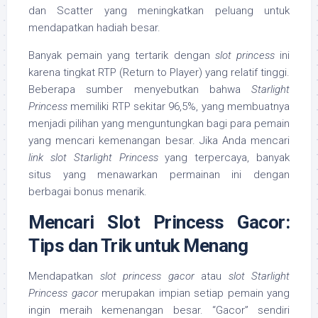
dan Scatter yang meningkatkan peluang untuk
mendapatkan hadiah besar.
Banyak pemain yang tertarik dengan
slot princess
ini
karena tingkat RTP (Return to Player) yang relatif tinggi.
Beberapa sumber menyebutkan bahwa
Starlight
Princess
memiliki RTP sekitar 96,5%, yang membuatnya
menjadi pilihan yang menguntungkan bagi para pemain
yang mencari kemenangan besar. Jika Anda mencari
link slot Starlight Princess
yang terpercaya, banyak
situs yang menawarkan permainan ini dengan
berbagai bonus menarik.
Mencari Slot Princess Gacor:
Tips dan Trik untuk Menang
Mendapatkan
slot princess gacor
atau
slot Starlight
Princess gacor
merupakan impian setiap pemain yang
ingin meraih kemenangan besar. “Gacor” sendiri