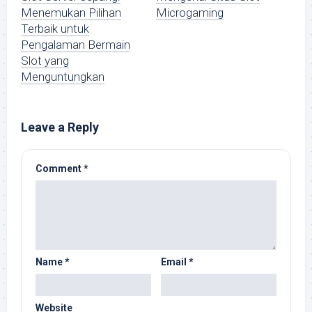
Menemukan Pilihan
Microgaming
Terbaik untuk
Pengalaman Bermain
Slot yang
Menguntungkan
Leave a Reply
Comment
*
Name
*
Email
*
Website