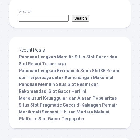
Search
Search
Recent Posts
Panduan Lengkap Memilih Situs Slot Gacor dan
Slot Resmi Terpercaya
Panduan Lengkap Bermain di Situs Slot88 Resmi
dan Terpercaya untuk Kemenangan Maksimal
Panduan Memilih Situs Slot Resmi dan
Rekomendasi Slot Gacor Hari Ini
Menelusuri Keunggulan dan Alasan Popularitas
Situs Slot Pragmatic Gacor di Kalangan Pemain
Menikmati Sensasi Hiburan Modern Melalui
Platform Slot Gacor Terpopuler