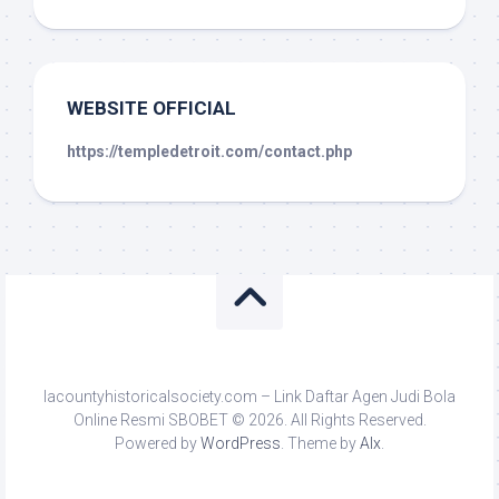
WEBSITE OFFICIAL
https://templedetroit.com/contact.php
lacountyhistoricalsociety.com – Link Daftar Agen Judi Bola
Online Resmi SBOBET © 2026. All Rights Reserved.
Powered by
WordPress
. Theme by
Alx
.