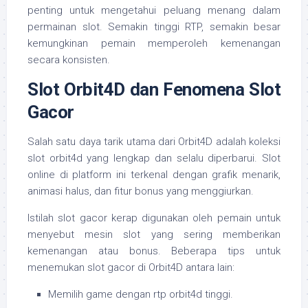
penting untuk mengetahui peluang menang dalam
permainan slot. Semakin tinggi RTP, semakin besar
kemungkinan pemain memperoleh kemenangan
secara konsisten.
Slot Orbit4D dan Fenomena Slot
Gacor
Salah satu daya tarik utama dari Orbit4D adalah koleksi
slot orbit4d yang lengkap dan selalu diperbarui. Slot
online di platform ini terkenal dengan grafik menarik,
animasi halus, dan fitur bonus yang menggiurkan.
Istilah slot gacor kerap digunakan oleh pemain untuk
menyebut mesin slot yang sering memberikan
kemenangan atau bonus. Beberapa tips untuk
menemukan slot gacor di Orbit4D antara lain:
Memilih game dengan rtp orbit4d tinggi.