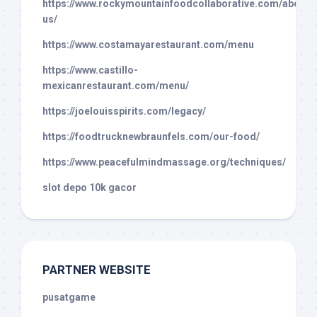
https://www.rockymountainfoodcollaborative.com/about-
us/
https://www.costamayarestaurant.com/menu
https://www.castillo-
mexicanrestaurant.com/menu/
https://joelouisspirits.com/legacy/
https://foodtrucknewbraunfels.com/our-food/
https://www.peacefulmindmassage.org/techniques/
slot depo 10k gacor
PARTNER WEBSITE
pusatgame