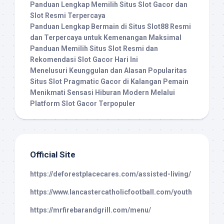
Panduan Lengkap Memilih Situs Slot Gacor dan
Slot Resmi Terpercaya
Panduan Lengkap Bermain di Situs Slot88 Resmi
dan Terpercaya untuk Kemenangan Maksimal
Panduan Memilih Situs Slot Resmi dan
Rekomendasi Slot Gacor Hari Ini
Menelusuri Keunggulan dan Alasan Popularitas
Situs Slot Pragmatic Gacor di Kalangan Pemain
Menikmati Sensasi Hiburan Modern Melalui
Platform Slot Gacor Terpopuler
Official Site
https://deforestplacecares.com/assisted-living/
https://www.lancastercatholicfootball.com/youth
https://mrfirebarandgrill.com/menu/