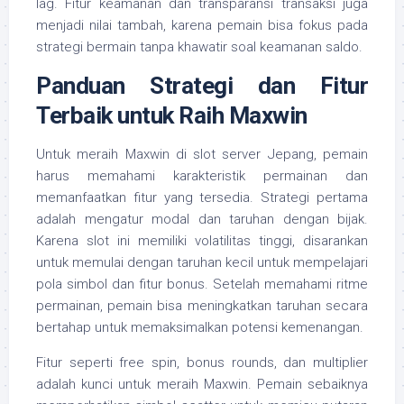
lag. Fitur keamanan dan transparansi transaksi juga
menjadi nilai tambah, karena pemain bisa fokus pada
strategi bermain tanpa khawatir soal keamanan saldo.
Panduan Strategi dan Fitur
Terbaik untuk Raih Maxwin
Untuk meraih Maxwin di slot server Jepang, pemain
harus memahami karakteristik permainan dan
memanfaatkan fitur yang tersedia. Strategi pertama
adalah mengatur modal dan taruhan dengan bijak.
Karena slot ini memiliki volatilitas tinggi, disarankan
untuk memulai dengan taruhan kecil untuk mempelajari
pola simbol dan fitur bonus. Setelah memahami ritme
permainan, pemain bisa meningkatkan taruhan secara
bertahap untuk memaksimalkan potensi kemenangan.
Fitur seperti free spin, bonus rounds, dan multiplier
adalah kunci untuk meraih Maxwin. Pemain sebaiknya