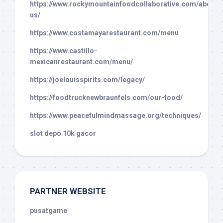
https://www.rockymountainfoodcollaborative.com/about-
us/
https://www.costamayarestaurant.com/menu
https://www.castillo-
mexicanrestaurant.com/menu/
https://joelouisspirits.com/legacy/
https://foodtrucknewbraunfels.com/our-food/
https://www.peacefulmindmassage.org/techniques/
slot depo 10k gacor
PARTNER WEBSITE
pusatgame