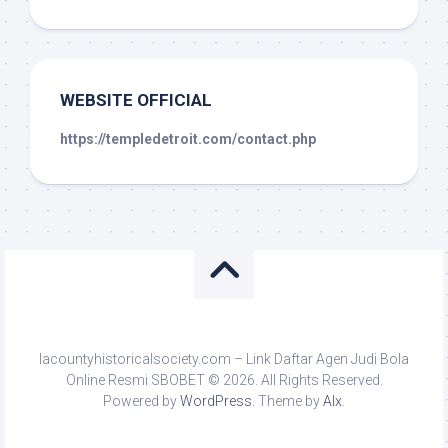
WEBSITE OFFICIAL
https://templedetroit.com/contact.php
lacountyhistoricalsociety.com – Link Daftar Agen Judi Bola
Online Resmi SBOBET © 2026. All Rights Reserved.
Powered by
WordPress
. Theme by
Alx
.