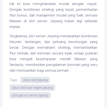
hal ini bisa menghabiskan modal dengan cepat.
Dengan kombinasi strategi yang tepat, pemanfaatan
fitur bonus, dan manajemen modal yang baik, sensasi
Maxwin di slot server Jepang bukan lagi sekadar
impian.
Singkatnya, slot server Jepang menawarkan kombinasi
hiburan, tantangan, dan peluang keuntungan yang
besar. Dengan memahami strategi, memanfaatkan
fitur terbaik, dan bermain secara bijak, setiap putaran
bisa menjadi kesempatan meraih Maxwin yang
fantastis, memberikan pengalaman bermain yang seru
dan memuaskan bagi semua pemain.
Tags:
situs slot jepang
situs slot luar negeri jepang
slot gacor server jepang