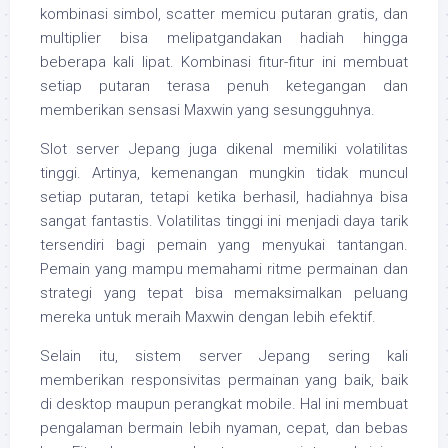
kombinasi simbol, scatter memicu putaran gratis, dan
multiplier bisa melipatgandakan hadiah hingga
beberapa kali lipat. Kombinasi fitur-fitur ini membuat
setiap putaran terasa penuh ketegangan dan
memberikan sensasi Maxwin yang sesungguhnya.
Slot server Jepang juga dikenal memiliki volatilitas
tinggi. Artinya, kemenangan mungkin tidak muncul
setiap putaran, tetapi ketika berhasil, hadiahnya bisa
sangat fantastis. Volatilitas tinggi ini menjadi daya tarik
tersendiri bagi pemain yang menyukai tantangan.
Pemain yang mampu memahami ritme permainan dan
strategi yang tepat bisa memaksimalkan peluang
mereka untuk meraih Maxwin dengan lebih efektif.
Selain itu, sistem server Jepang sering kali
memberikan responsivitas permainan yang baik, baik
di desktop maupun perangkat mobile. Hal ini membuat
pengalaman bermain lebih nyaman, cepat, dan bebas