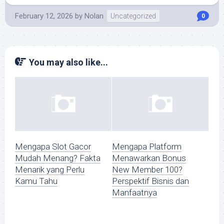
February 12, 2026
by
Nolan
Uncategorized
0
You may also like...
Mengapa Slot Gacor
Mengapa Platform
Mudah Menang? Fakta
Menawarkan Bonus
Menarik yang Perlu
New Member 100?
Kamu Tahu
Perspektif Bisnis dan
Manfaatnya