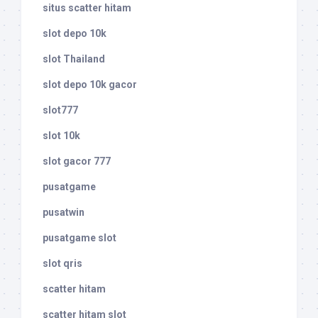
situs scatter hitam
slot depo 10k
slot Thailand
slot depo 10k gacor
slot777
slot 10k
slot gacor 777
pusatgame
pusatwin
pusatgame slot
slot qris
scatter hitam
scatter hitam slot