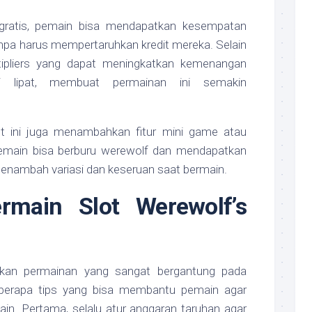
ratis, pemain bisa mendapatkan kesempatan
npa harus mempertaruhkan kredit mereka. Selain
ultipliers yang dapat meningkatkan kemenangan
li lipat, membuat permainan ini semakin
lot ini juga menambahkan fitur mini game atau
emain bisa berburu werewolf dan mendapatkan
i menambah variasi dan keseruan saat bermain.
ermain Slot Werewolf’s
kan permainan yang sangat bergantung pada
eberapa tips yang bisa membantu pemain agar
ain. Pertama, selalu atur anggaran taruhan agar