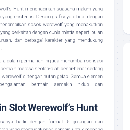
olf’s Hunt menghadirkan suasana malam yang
n yang misterius. Desain grafisnya dibuat dengan
 menampilkan sosok werewolf yang menakutkan
 yang berkaitan dengan dunia mistis seperti bulan
uruan, dan berbagai karakter yang mendukung
.
uara dalam permainan ini juga menambah sensasi
pemain merasa seolah-olah benar-benar sedang
eh werewolf di tengah hutan gelap. Semua elemen
pengalaman bermain semakin hidup dan
n Slot Werewolf’s Hunt
iasanya hadir dengan format 5 gulungan dan
yaran yang memungkinkan pemain untuk menang