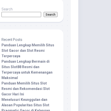
Search
Search
Recent Posts
Panduan Lengkap Memilih Situs
Slot Gacor dan Slot Resmi
Terpercaya
Panduan Lengkap Bermain di
Situs Slot88 Resmi dan
Terpercaya untuk Kemenangan
Maksimal
Panduan Memilih Situs Slot
Resmi dan Rekomendasi Slot
Gacor Hari Ini
Menelusuri Keunggulan dan
Alasan Popularitas Situs Slot
Pragmatic Gacor di Kalangan