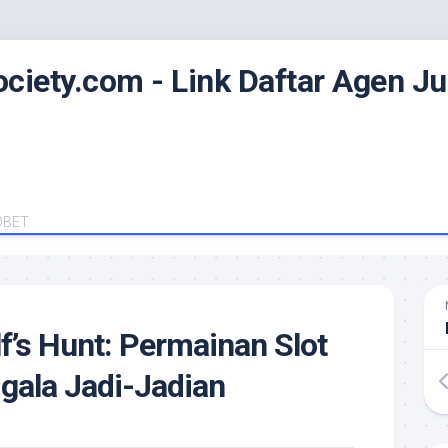
ociety.com - Link Daftar Agen Ju
BOBET
f’s Hunt: Permainan Slot
gala Jadi-Jadian