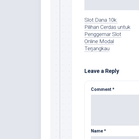
Slot Dana 10k:
Pilihan Cerdas untuk
Penggemar Slot
Online Modal
Terjangkau
Leave a Reply
Comment
*
Name
*