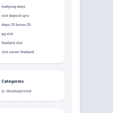
mahjong ways
slot deposit qris
depo 25 bonus 25
pg slot
thailand slot
slot server thailand
Categories
Uncategorized