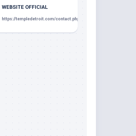
WEBSITE OFFICIAL
https://templedetroit.com/contact.php