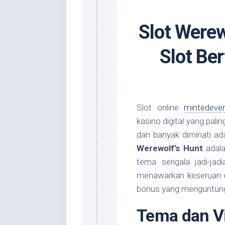
Slot Werew
Slot Ber
Slot online
mintedeve
kasino digital yang pali
dan banyak diminati ad
Werewolf’s Hunt
adala
tema serigala jadi-ja
menawarkan keseruan den
bonus yang menguntung
Tema dan V