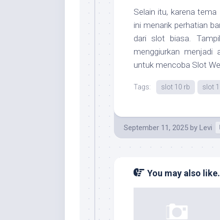
Selain itu, karena tema 
ini menarik perhatian 
dari slot biasa. Tamp
menggiurkan menjadi 
untuk mencoba Slot Wer
Tags:
slot 10 rb
slot 1
September 11, 2025
by
Levi
You may also like.