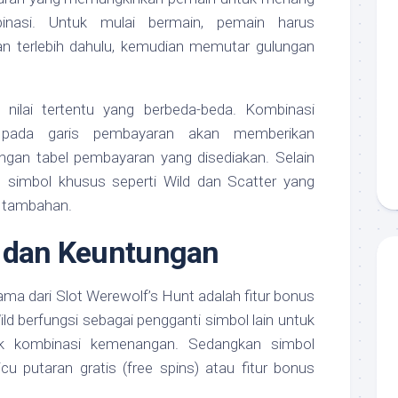
inasi. Untuk mulai bermain, pemain harus
an terlebih dahulu, kemudian memutar gulungan
i nilai tertentu yang berbeda-beda. Kombinasi
pada garis pembayaran akan memberikan
gan tabel pembayaran yang disediakan. Selain
at simbol khusus seperti Wild dan Scatter yang
s tambahan.
s dan Keuntungan
tama dari Slot Werewolf’s Hunt adalah fitur bonus
ld berfungsi sebagai pengganti simbol lain untuk
 kombinasi kemenangan. Sedangkan simbol
u putaran gratis (free spins) atau fitur bonus