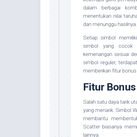
dalam berbagai komb
menentukan nilai taruh
dan menunggu hasilnya.
Setiap simbol memilik
simbol yang cocok 
kemenangan sesuai den
simbol reguler, terdap
memberikan fitur bonu
Fitur Bonu
Salah satu daya tarik u
yang menarik. Simbol Wi
membantu membentuk
Scatter biasanya memic
lainnya.