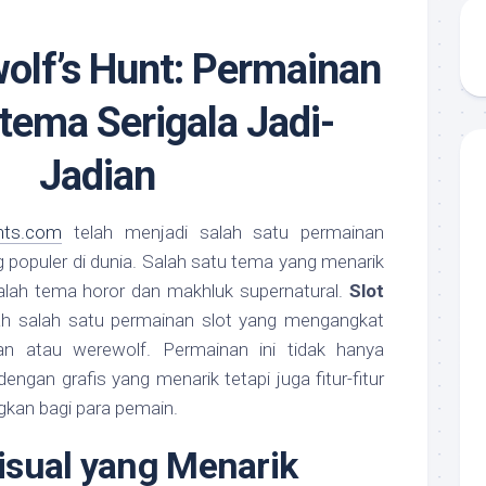
olf’s Hunt: Permainan
tema Serigala Jadi-
Jadian
nts.com
telah menjadi salah satu permainan
ng populer di dunia. Salah satu tema yang menarik
alah tema horor dan makhluk supernatural.
Slot
h salah satu permainan slot yang mengangkat
dian atau werewolf. Permainan ini tidak hanya
gan grafis yang menarik tetapi juga fitur-fitur
kan bagi para pemain.
isual yang Menarik